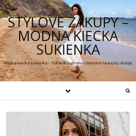
STYLOVE ZAKUPY –
MODNA KIECKA
SUKIENKA
Modna kiecka sukienka – Sukienki i ubrania damskie na każdą okazję.