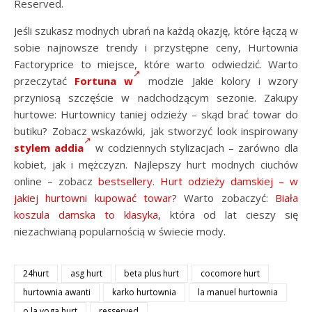
Reserved.
Jeśli szukasz modnych ubrań na każdą okazję, które łączą w
sobie najnowsze trendy i przystępne ceny, Hurtownia
Factoryprice to miejsce, które warto odwiedzić. Warto
przeczytać
Fortuna w
modzie Jakie kolory i wzory
przyniosą szczęście w nadchodzącym sezonie. Zakupy
hurtowe: Hurtownicy taniej odzieży – skąd brać towar do
butiku? Zobacz wskazówki, jak stworzyć look inspirowany
stylem addia
w codziennych stylizacjach – zarówno dla
kobiet, jak i mężczyzn. Najlepszy hurt modnych ciuchów
online – zobacz
bestsellery
.
Hurt odzieży damskiej – w
jakiej hurtowni kupować towar
? Warto zobaczyć:
Biała
koszula damska to klasyka
, która od lat cieszy się
niezachwianą popularnością w świecie mody.
24hurt
asg hurt
beta plus hurt
cocomore hurt
hurtownia awanti
karko hurtownia
la manuel hurtownia
o la voga hurt
resserved