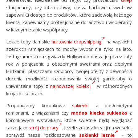
zaoferować. Niezależnie od tego, czy prowadzisz
sklep
stacjonarny, czy internetowy, nasza hurtownia swetrów
zapewni Ci dostęp do produktów, które zadowolą każdego
klienta. Zapewniamy profesjonalne doradztwo i wspieramy
w każdym etapie współpracy.
Lekkie topy damskie
hurtownia dropshipping
na wąskich i
szerokich ramiączkach to modny wybór nie tylko na lato.
Instagramerki oraz gwiazdy Hollywood noszą je przez cały
rok w połączeniu z obszernymi swetrami oraz ciepłymi
kurtkami i płaszczami. Odbiorcy twojej oferty z pewnością
docenią możliwość rozbudowania swojej garderoby o
uniwersalne topy z
najnowszej kolekcji
w różnorodnych
krojach i kolorach.
Proponujemy koronkowe
sukienki
z odsłoniętymi
ramionami, z wiązaniami czy
modna kiecka sukienka
z
koronkowymi wstawkami, które świetnie będą wyglądać
także jako
strój do pracy
. Jeżeli szukasz kreacji na wesele,
sprawdź nasze rozkloszowane
sukienki letnie
– to