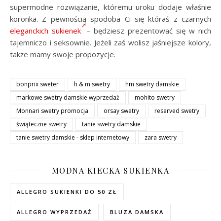
supermodne rozwiązanie, któremu uroku dodaje właśnie
koronka. Z pewnością spodoba Ci się któraś z czarnych
eleganckich sukienek
– będziesz prezentować się w nich
tajemniczo i seksownie. Jeżeli zaś wolisz jaśniejsze kolory,
także mamy swoje propozycje.
bonprix sweter
h & m swetry
hm swetry damskie
markowe swetry damskie wyprzedaż
mohito swetry
Monnari swetry promocja
orsay swetry
reserved swetry
świąteczne swetry
tanie swetry damskie
tanie swetry damskie - sklep internetowy
zara swetry
MODNA KIECKA SUKIENKA
ALLEGRO SUKIENKI DO 50 ZŁ
ALLEGRO WYPRZEDAŻ
BLUZA DAMSKA