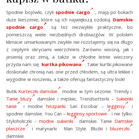
Spodnie bojówki, czyli
spodnie cargo
, mają po bokach
duże kieszenie, które są ich największą ozdobą.
Damskie
spodnie cargo
są też niezwykle praktyczne, bo
pomieszczą wiele niezbędnych drobiazgów. W polskim
klimacie umiarkowanym zwykle nie rozstajemy się na długo
z ciepłymi okryciami wierzchnimi. Zarówno wiosną, jak i
jesienią oraz zimą, a także w chłodne letnie wieczory
przyda nam się
kurtka pikowana
. Takie kurtki pikowane
doskonale chronią nas one przed chłodem, są ultra lekkie i
wygodne w noszeniu, a także oferują fantastyczny look!
Butik
Kurteczki damskie
modne w tym sezonie. Trendy i
Tanie bluzy
damskie i męskie, Trendsetterki –
Sukienki
tanie
i modne
hiszpanki
. San Escobar –
legginsy
i
spodnie damskie. You Can –
legginsy sportowe
i nie tylko.
Styloholiczki –
modne sukienki
damskie. Tanie
Damskie
płaszcze
i marynarki Man Style. Bluzki i
bluzeczki
damskie.