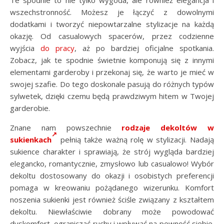
Te spodnie to nie tylko wygoda, ale również elegancja i
wszechstronność. Możesz je łączyć z dowolnymi
dodatkami i tworzyć niepowtarzalne stylizacje na każdą
okazję. Od casualowych spacerów, przez codzienne
wyjścia
do pracy
, aż po bardziej oficjalne spotkania.
Zobacz, jak te spodnie świetnie komponują się z innymi
elementami garderoby i przekonaj się, że warto je mieć w
swojej szafie. Do tego doskonale pasują do różnych typów
sylwetek, dzięki czemu będą prawdziwym hitem w Twojej
garderobie.
Znane nam powszechnie
rodzaje dekoltów w
sukienkach
pełnią także ważną rolę w stylizacji. Nadają
sukience charakter i sprawiają, że strój wygląda bardziej
elegancko, romantycznie, zmysłowo lub casualowo! Wybór
dekoltu dostosowany do okazji i osobistych preferencji
pomaga w kreowaniu pożądanego wizerunku. Komfort
noszenia sukienki jest również ściśle związany z kształtem
dekoltu. Niewłaściwie dobrany może powodować
dyskomfort, ograniczać ruchy i wpływać na pewność siebie.