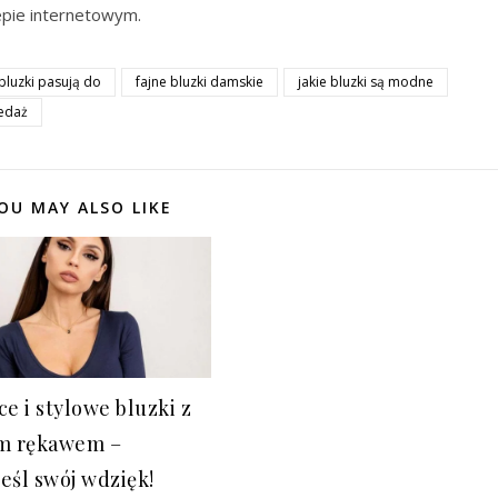
epie internetowym.
bluzki pasują do
fajne bluzki damskie
jakie bluzki są modne
zedaż
OU MAY ALSO LIKE
ce i stylowe bluzki z
m rękawem –
eśl swój wdzięk!