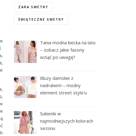
ZARA SWETRY
ŚWIĄTECZNE SWETRY
 w
Tania modna kiecka na lato
d.
– zobacz jakie fasony
a,
wziąć po uwagę?
a,
ie
Bluzy damskie z
nadrukiem – modny
a,
element street style’u
i,
 w
ów
Sukienki w
ją
najmodniejszych kolorach
ść
sezonu
ch