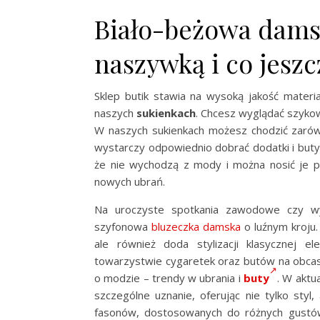
Biało-beżowa damsk
naszywką i co jeszc
Sklep butik stawia na wysoką jakość materi
naszych
sukienkach
. Chcesz wyglądać szyko
W naszych sukienkach możesz chodzić zarówn
wystarczy odpowiednio dobrać dodatki i buty
że nie wychodzą z mody i można nosić je p
nowych ubrań.
Na uroczyste spotkania zawodowe czy wy
szyfonowa
bluzeczka damska
o luźnym kroju. 
ale również doda stylizacji klasycznej e
towarzystwie cygaretek oraz butów na obca
o modzie – trendy w ubrania i
buty
. W aktu
szczególne uznanie, oferując nie tylko styl
fasonów, dostosowanych do różnych gustów