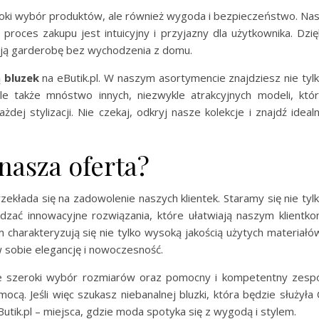
zeroki wybór produktów, ale również wygoda i bezpieczeństwo. Na
proces zakupu jest intuicyjny i przyjazny dla użytkownika. Dzię
ją garderobę bez wychodzenia z domu.
ą
bluzek
na eButik.pl. W naszym asortymencie znajdziesz nie tyl
le także mnóstwo innych, niezwykle atrakcyjnych modeli, któ
dej stylizacji. Nie czekaj, odkryj nasze kolekcje i znajdź ideal
nasza oferta?
przekłada się na zadowolenie naszych klientek. Staramy się nie tyl
dzać innowacyjne rozwiązania, które ułatwiają naszym klientk
charakteryzują się nie tylko wysoką jakością użytych materiałó
w sobie elegancję i nowoczesność.
że szeroki wybór rozmiarów oraz pomocny i kompetentny zesp
ocą. Jeśli więc szukasz niebanalnej bluzki, która będzie służyła 
utik.pl – miejsca, gdzie moda spotyka się z wygodą i stylem.