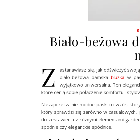
B
Biało-beżowa d
Z
astanawiasz się, jak odświeżyć swo
biało-beżowa damska
bluzka
w pask
wyjątkowo uniwersalna. Ten eleganc
które cenią sobie połączenie komfortu i styl
Niezaprzeczalnie modne paski to wzór, któr
który sprawdzi się zarówno w casualowych, ja
do zestawienia z różnymi elementami garder
spodnie czy eleganckie spódnice.