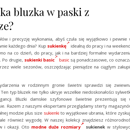
a bluzka w paski z
ze?
ałów i precyzję wykonania, abyś czuła się wyjątkowo i pewnie
wnie każdego dnia? Kup
sukienkę
idealną do pracy i na weeken
o na co dzień, do pracy, jak i na bardziej formalne wydarzeni
. Po drugie,
sukienki basic
basic
są ponadczasowe, co oznacz
rzez wiele sezonów, oszczędzając pieniądze na ciągłym zakup
darzenia w rodzinnym gronie świetni sprawdzi się zwiewn
Ten typ bluzek nie tylko ukryje wszelkie niedoskonałości sylwetk
legancji. Bluzki damskie szyfonowe świetnie prezentują się
sie. Razem z naszymi ekspertami przeglądamy sterty magazyn
alnej modzie plus size
sukienki
to wyjątkowe ubrania, które zysku
, ale również wygodę. W naszej kolekcji znajdziesz różnorodno
 i okazji. Oto
modne duże rozmiary
sukienek
w stylowy