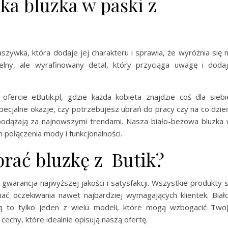
a bluzka w paski z
zywka, która dodaje jej charakteru i sprawia, że wyróżnia się 
elny, ale wyrafinowany detal, który przyciąga uwagę i doda
 ofercie eButik.pl, gdzie każda kobieta znajdzie coś dla siebi
pecjalne okazje, czy potrzebujesz ubrań do pracy czy na co dzie
e podążają za najnowszymi trendami. Nasza biało-beżowa bluzka
połączenia mody i funkcjonalności.
rać bluzkę z Butik?
gwarancja najwyższej jakości i satysfakcji. Wszystkie produkty 
iać oczekiwania nawet najbardziej wymagających klientek. Biał
 to tylko jeden z wielu modeli, które mogą wzbogacić Two
cechy, które idealnie opisują naszą ofertę.