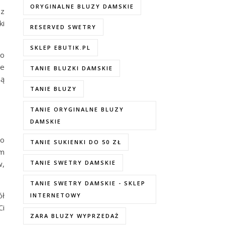
ORYGINALNE BLUZY DAMSKIE
sz
ki
RESERVED SWETRY
SKLEP EBUTIK.PL
ko
re
TANIE BLUZKI DAMSKIE
ną
TANIE BLUZY
TANIE ORYGINALNE BLUZY
DAMSKIE
ko
TANIE SUKIENKI DO 50 ZŁ
om
w,
TANIE SWETRY DAMSKIE
TANIE SWETRY DAMSKIE - SKLEP
ół
INTERNETOWY
Ci
ZARA BLUZY WYPRZEDAŻ