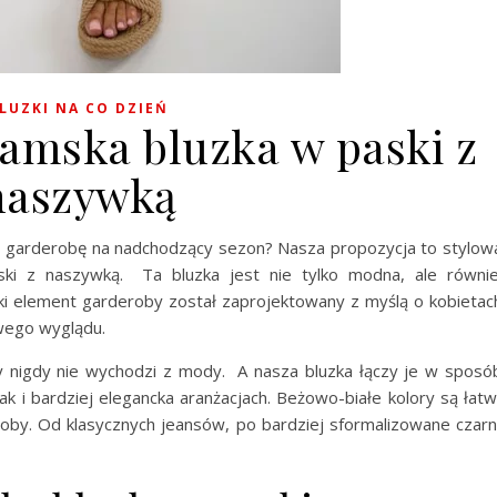
LUZKI NA CO DZIEŃ
amska bluzka w paski z
naszywką
ją garderobę na nadchodzący sezon? Nasza propozycja to stylo
i z naszywką. Ta bluzka jest nie tylko modna, ale równi
ki element garderoby został zaprojektowany z myślą o kobietac
owego wyglądu.
y nigdy nie wychodzi z mody. A nasza bluzka łączy je w sposó
k i bardziej elegancka aranżacjach. Beżowo-białe kolory są łat
oby. Od klasycznych jeansów, po bardziej sformalizowane czar