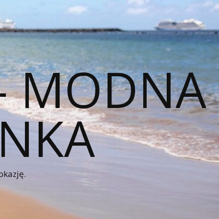
 – MODNA
ENKA
okazję.