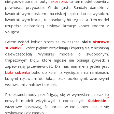
nietypowe ubrania, buty i
akcesoria
, to ten model obuwia z
pewnością przypadnie Ci do gustu. Sandały damskie z
kwadratowym noskiem i na niskiej szpilce lub niewysokim,
kwadratowym klocku, to absolutny hit tego lata. Ten model
uzupełnia najbardziej stylowe kreacje kobiet rodem z
Vouge’a.
Latem wśród kobiet hitem są zwłaszcza
białe
ażurowe
sukienki
, które pięknie rozjaśniają i kojarzą się z niewinną
dziewczęcością. Wybieraj modele o swobodnym,
trapezowym kroju, które nigdzie nie opinają sylwetki i
zapewniają przewiewność. Dla nas numerem jeden jest
biała sukienka
boho do kolan, z wycięciami na ramionach,
luźnymi rękawami do łokcia oraz poziomymi, ażurowymi
wstawkami z haftów i koronki.
Projektanci mody prześcigają się w wymyślaniu coraz to
nowych modeli wizytowych i codziennych.
Sukienkie
wizytowe sprawiają, że ubrana w nie kobieta czuje się
szykownie i elegancko.