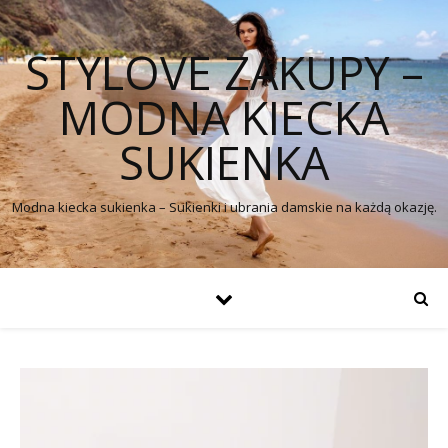
STYLOVE ZAKUPY –
MODNA KIECKA
SUKIENKA
Modna kiecka sukienka – Sukienki i ubrania damskie na każdą okazję.