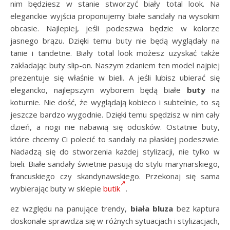
nim będziesz w stanie stworzyć biały total look. Na
eleganckie wyjścia proponujemy białe sandały na wysokim
obcasie. Najlepiej, jeśli podeszwa będzie w kolorze
jasnego brązu. Dzięki temu buty nie będą wyglądały na
tanie i tandetne. Biały total look możesz uzyskać także
zakładając buty slip-on. Naszym zdaniem ten model najpiej
prezentuje się właśnie w bieli. A jeśli lubisz ubierać się
elegancko, najlepszym wyborem będą białe
buty
na
koturnie. Nie dość, że wyglądają kobieco i subtelnie, to są
jeszcze bardzo wygodnie. Dzięki temu spędzisz w nim cały
dzień, a nogi nie nabawią się odcisków. Ostatnie buty,
które chcemy Ci polecić to sandały na płaskiej podeszwie.
Nadadzą się do stworzenia każdej stylizacji, nie tylko w
bieli. Białe sandały świetnie pasują do stylu marynarskiego,
francuskiego czy skandynawskiego. Przekonaj się sama
wybierając buty w sklepie
butik
.
ez względu na panujące trendy,
biała bluza
bez kaptura
doskonale sprawdza się w różnych sytuacjach i stylizacjach,