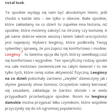
total look
.
Te spodnie wydają się nam być absolutnym hitem, jeśli
chodzi o każde lato – nie tylko o obecne. Białe spodnie,
które zakładamy na co dzień to zupełnie inna historia, niż
spodnie, które możemy założyć na chrzciny czy komunię. A
jak same dobrze wiecie wiosną i latem takich uroczystości
jest najwięcej. Wybierz leeginsy, które podkreślą Twoją
sylwetkę i sprawią, że poczujesz się komfortowo i modnie.
Leeginsy
to świetna opcja dla tych, którzy uwielbiają czuć
się komfortowo i wygodnie. Ten specyficzny rodzaj spodni
ma całe mnóstwo zwolenniczek na całym świecie! I to nie
tylko tych, które cenią sobie aktywność fizyczną.
Leeginsy
na co dzień
pokochały zarówno „zwykłe” dziewczyny jak i
słynne gwiazdy show biznesu. Oczywiście należy kierować
się zasadami, zakładając te bardzo obcisłe i w wielu
przypadkach prześwitujące spodnie. Boom na
leeginsy
damskie
można przypisać kilku czynnikom, które wspólnie
przyczyniły się do ich ogromnej popularności.