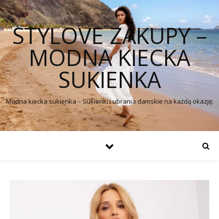
STYLOVE ZAKUPY –
MODNA KIECKA
SUKIENKA
Modna kiecka sukienka – Sukienki i ubrania damskie na każdą okazję.