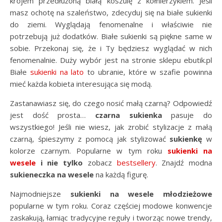
krojem przedłużoną białą koszulę z kołnierzykiem. Jeśli
masz ochotę na szaleństwo, zdecyduj się na białe sukienki
do ziemi. Wyglądają fenomenalne i właściwie nie
potrzebują już dodatków. Białe sukienki są piękne same w
sobie. Przekonaj się, że i Ty będziesz wyglądać w nich
fenomenalnie. Duży wybór jest na stronie sklepu ebutik.pl
Białe
sukienki na lato
to ubranie, które w szafie powinna
mieć każda kobieta interesująca się modą.
Zastanawiasz się, do czego nosić małą czarną? Odpowiedź
jest dość prosta…
czarna sukienka
pasuje do
wszystkiego! Jeśli nie wiesz, jak zrobić stylizacje z małą
czarną, śpieszymy z pomocą jak stylizować
sukienkę
w
kolorze czarnym. Popularne w tym roku
sukienki na
wesele
i nie tylko
zobacz
bestsellery
. Znajdź modna
sukieneczka na wesele
na każdą figurę.
Najmodniejsze
sukienki na wesele młodzieżowe
popularne w tym roku. Coraz częściej modowe konwencje
zaskakują, łamiąc tradycyjne reguły i tworząc nowe trendy,