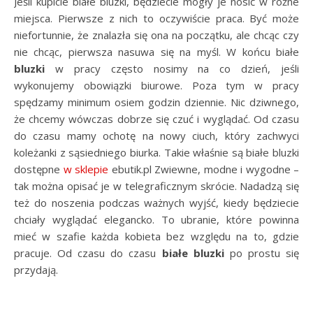
Jeśli kupicie białe bluzki, będziecie mogły je nosić w różne
miejsca. Pierwsze z nich to oczywiście praca. Być może
niefortunnie, że znalazła się ona na początku, ale chcąc czy
nie chcąc, pierwsza nasuwa się na myśl. W końcu białe
bluzki
w pracy często nosimy na co dzień, jeśli
wykonujemy obowiązki biurowe. Poza tym w pracy
spędzamy minimum osiem godzin dziennie. Nic dziwnego,
że chcemy wówczas dobrze się czuć i wyglądać. Od czasu
do czasu mamy ochotę na nowy ciuch, który zachwyci
koleżanki z sąsiedniego biurka. Takie właśnie są białe bluzki
dostępne
w sklepie
ebutik.pl Zwiewne, modne i wygodne –
tak można opisać je w telegraficznym skrócie. Nadadzą się
też do noszenia podczas ważnych wyjść, kiedy będziecie
chciały wyglądać elegancko. To ubranie, które powinna
mieć w szafie każda kobieta bez względu na to, gdzie
pracuje. Od czasu do czasu
białe bluzki
po prostu się
przydają.