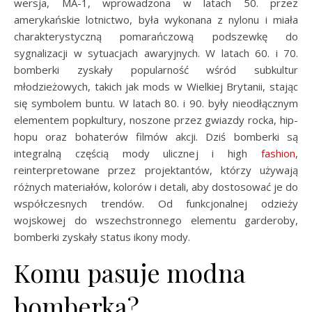
wersja, MA-1, wprowadzona w latach 50. przez
amerykańskie lotnictwo, była wykonana z nylonu i miała
charakterystyczną pomarańczową podszewkę do
sygnalizacji w sytuacjach awaryjnych. W latach 60. i 70.
bomberki zyskały popularność wśród subkultur
młodzieżowych, takich jak mods w Wielkiej Brytanii, stając
się symbolem buntu. W latach 80. i 90. były nieodłącznym
elementem popkultury, noszone przez gwiazdy rocka, hip-
hopu oraz bohaterów filmów akcji. Dziś bomberki są
integralną częścią mody ulicznej i high
fashion
,
reinterpretowane przez projektantów, którzy używają
różnych materiałów, kolorów i detali, aby dostosować je do
współczesnych trendów. Od funkcjonalnej odzieży
wojskowej do wszechstronnego elementu garderoby,
bomberki zyskały status ikony mody.
Komu pasuje modna
bomberka?