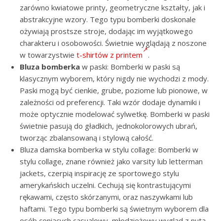
zarówno kwiatowe printy, geometryczne kształty, jak i
abstrakcyjne wzory. Tego typu bomberki doskonale
ożywiają prostsze stroje, dodając im wyjątkowego
charakteru i osobowości. Świetnie wyglądają z noszone
w towarzystwie
t-shirtów z printem
.
Bluza bomberka
w paski: Bomberki w paski są
klasycznym wyborem, który nigdy nie wychodzi z mody.
Paski mogą być cienkie, grube, poziome lub pionowe, w
zależności od preferencji. Taki wzór dodaje dynamiki i
może optycznie modelować sylwetkę. Bomberki w paski
świetnie pasują do gładkich, jednokolorowych ubrań,
tworząc zbalansowaną i stylową całość.
Bluza damska bomberka w stylu collage: Bomberki w
stylu collage, znane również jako varsity lub letterman
jackets, czerpią inspirację ze sportowego stylu
amerykańskich uczelni. Cechują się kontrastującymi
rękawami, często skórzanymi, oraz naszywkami lub
haftami. Tego typu bomberki są świetnym wyborem dla
osób ceniących casualowy, młodzieżowy wygląd z nutą