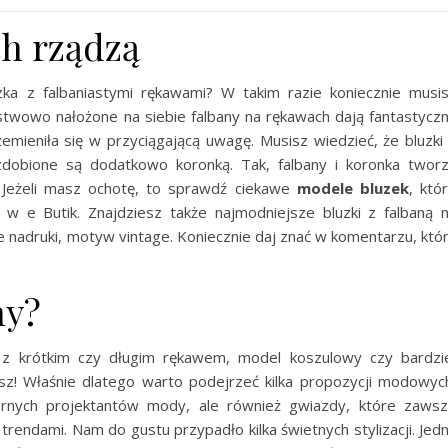
h rządzą
zka z falbaniastymi rękawami? W takim razie koniecznie musi
rstwowo nałożone na siebie falbany na rękawach dają fantastycz
rzemieniła się w przyciągającą uwagę. Musisz wiedzieć, że bluzki
ozdobione są dodatkowo koronką. Tak, falbany i koronka twor
 Jeżeli masz ochotę, to sprawdź ciekawe
modele bluzek
, któ
w e Butik. Znajdziesz także najmodniejsze bluzki z falbaną 
e nadruki, motyw vintage. Koniecznie daj znać w komentarzu, któ
ny?
ą z krótkim czy długim rękawem, model koszulowy czy bardzi
z! Właśnie dlatego warto podejrzeć kilka propozycji modowyc
arnych projektantów mody, ale również gwiazdy, które zaws
 trendami. Nam do gustu przypadło kilka świetnych stylizacji. Jed