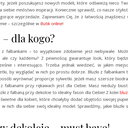
ty. Jeżeli poszukujesz nowych modeli, które odświeżą nieco Tw
la siebie mnóstwo inspiracji. Koniecznie sprawdź, co nasze stylist
gorące wyprzedaże. Zapewniam Cię, że z łatwością znajdziesz
enie – szczególnie w
Butik online
!
 – dla kogo?
 z falbankami – to wyjątkowe zdobienie jest niebywałe. Moż
, ale czy każdemu? Z pewnością gwarantuje look, który będz
eśnie i interesująco. Trzeba jednak wiedzieć, w jakim miejs
etki, by wyglądać w nich po prostu dobrze. Bluzki z falbankami 
posób wyrównać proporcje sylwetki. Jeżeli masz szersze biodra
falbanami przy rękawach jest dla Ciebie. Masz nieduży biust
ki z falbaną przy dekolcie to idealny fason dla Ciebie! Z kolei
bluz
ietne dla kobiet, które chciałyby dodać objętości swojej pupie
 w nich dla siebie swój idealny model. Sprawdźmy, jakie bluzki 
zy dekolcie – must have!