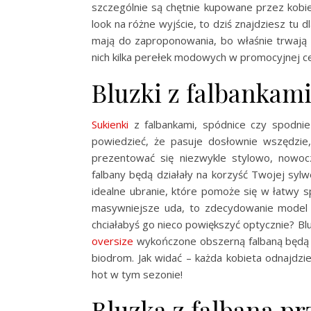
szczególnie są chętnie kupowane przez kobie
look na różne wyjście, to dziś znajdziesz tu d
mają do zaproponowania, bo właśnie trwają 
nich kilka perełek modowych w promocyjnej c
Bluzki z falbankami
Sukienki
z falbankami, spódnice czy spodnie
powiedzieć, że pasuje dosłownie wszędzie
prezentować się niezwykle stylowo, nowocz
falbany będą działały na korzyść Twojej sylw
idealne ubranie, które pomoże się w łatwy s
masywniejsze uda, to zdecydowanie model z 
chciałabyś go nieco powiększyć optycznie? Bluz
oversize
wykończone obszerną falbaną będą św
biodrom. Jak widać – każda kobieta odnajdzie
hot w tym sezonie!
Bluzka z falbaną pr