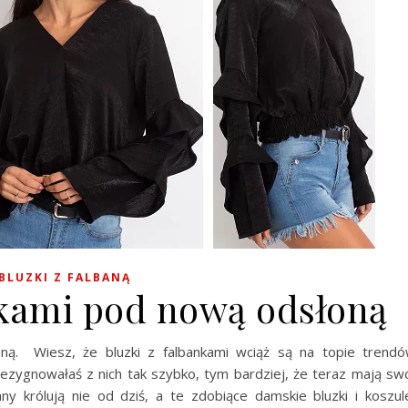
BLUZKI Z FALBANĄ
nkami pod nową odsłoną
oną. Wiesz, że bluzki z falbankami wciąż są na topie trend
zygnowałaś z nich tak szybko, tym bardziej, że teraz mają sw
ny królują nie od dziś, a te zdobiące damskie bluzki i koszul