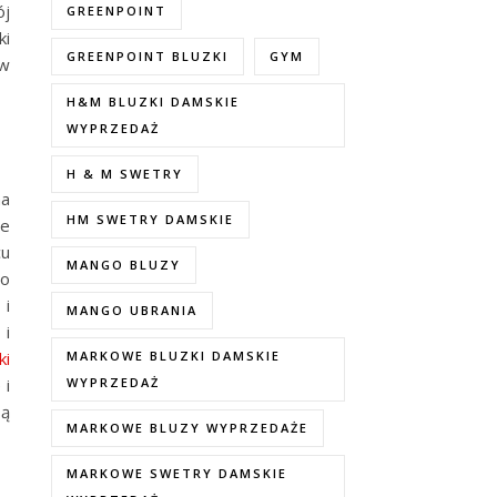
ój
GREENPOINT
ki
GREENPOINT BLUZKI
GYM
 w
H&M BLUZKI DAMSKIE
WYPRZEDAŻ
H & M SWETRY
na
HM SWETRY DAMSKIE
ie
cu
MANGO BLUZY
to
 i
MANGO UBRANIA
 i
ki
MARKOWE BLUZKI DAMSKIE
 i
WYPRZEDAŻ
są
MARKOWE BLUZY WYPRZEDAŻE
MARKOWE SWETRY DAMSKIE