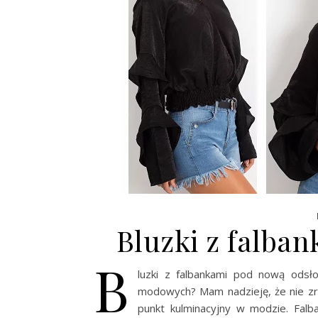
Bluzki z falba
B
luzki z falbankami pod nową odsł
modowych? Mam nadzieję, że nie zre
punkt kulminacyjny w modzie. Falba