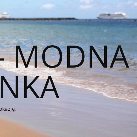
 – MODNA
ENKA
okazję.