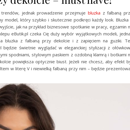
ie trendów, jednak prowadzenie przejmuje
bluzka
z falbaną pr
y model, który szybko i skutecznie podkręci każdy look. Bluzka
wyjście, jak na przykład biznesowe spotkanie w pracy, egzamin 
sklepu eButik.pl czeka Cię duży wybór wyjątkowych modeli, jedn
a bluzka z falbaną przy dekolcie i z zapięciem na guziki. T
 będzie świetnie wyglądać w eleganckiej stylizacji z ołówko
anymi spodniami, stylowym paskiem z ozdobną klamrą i botkami 
kolcie powiększa optycznie biust. Jeżeli nie chcesz, aby efekt b
em w literę V i niewielką falbaną przy nim – będzie prezentow