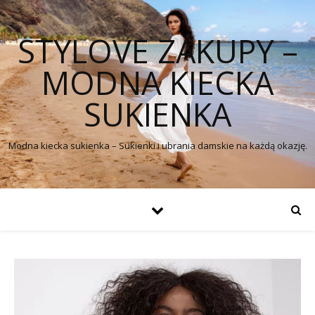
STYLOVE ZAKUPY –
MODNA KIECKA
SUKIENKA
Modna kiecka sukienka – Sukienki i ubrania damskie na każdą okazję.