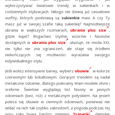
wykorzystywać światowe trendy w sukienkach i w
codziennych stylizacjach. Nikogo nie dziwią już casualowe
outfity, których podstawą są
sukienkie
maxi. A czy Ty
masz już w swojej szafie taką sukienkę?
Najmodniejsze
ubrania w większych rozmiarach,
ubrania plus size
,
gdzie kupić? Bogactwo stylów, wzorów i fasonów
dostępnych w
ubrania plus size
ukazuje, że moda XXL
nie tylko nie zna ograniczeń, ale staje się źródłem
niekończących się możliwości wyrażania swojego
indywidualnego stylu.
Jeśli wolisz intensywne barwy, wybierz
obuwie
w kolorze
czerwonym lub kobaltowym. Gorącym trendem są nadal
metaliczne odcienie, dlatego polecamy Wam modele złote i
srebrne. Świetnie wyglądają też fasony w jasnych
odcieniach (beż, róż) z metalicznym połyskiem. Na jesień
poleca się obuwie w ciemnych odcieniach, ponieważ nie
widać na nich tak szybko zabrudzeń, a pogoda podczas tej
pory roku bywa bardzo zmienna.
Traperki
damskie