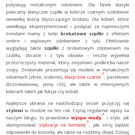
połyskują metalicznym odcieniem. Dla fanek klasyki
polecamy klasyczne szpilki w kolorze czarnym ozdobione
niewielką ilością błyszczącego brokatu. Dla kobiet, które
uwielbiają eksperymentować i podążać za najnowszymi
trendami mamy z kolei
brokatowe szpilki
z efektem
ombre i wężowym zdobieniem z tyłu. Efektownie
wyglądają także
szpilki
z brokatowym zdobieniem na
czubku, obcasie i z tyłu obuwia – resztę wypełnia
przezroczysty materiał, który zmysłowo podkreśla nasze
stopy. Doskonale prezentują się modele w metalicznych
odcieniach (złote, srebrne),
klasycznie czarne
, pastelowe
(brzoskwiniowy, jasny róż), ale także w intensywnych
kolorach takich jak fuksja czy kobalt.
Najlepsze ubrania na nadchodzący sezon przyjrzyj się
stylowi
w modzie na ten rok. Czytaj regularnie wpisy na
naszym blogu, to prawdziwa
wyspa mody
i stylu. Jak
skomponować
stylizacje na komunię
, jaki strój będzie
odpowiedni do kościoła, ale także na rodzinny obiad. Dzisiaj