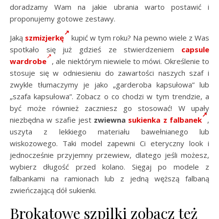
doradzamy Wam na jakie ubrania warto postawić i
proponujemy gotowe zestawy.
Jaką
szmizjerkę
kupić w tym roku? Na pewno wiele z Was
spotkało się już gdzieś ze stwierdzeniem
capsule
wardrobe
, ale niektórym niewiele to mówi. Określenie to
stosuje się w odniesieniu do zawartości naszych szaf i
zwykle tłumaczymy je jako „garderoba kapsułowa” lub
„szafa kapsułowa”. Zobacz o co chodzi w tym trendzie, a
być może również zaczniesz go stosować! W upały
niezbędna w szafie jest
zwiewna
sukienka z falbanek
,
uszyta z lekkiego materiału bawełnianego lub
wiskozowego. Taki model zapewni Ci eteryczny look i
jednocześnie przyjemny przewiew, dlatego jeśli możesz,
wybierz długość przed kolano. Sięgaj po modele z
falbankami na ramionach lub z jedną węższą falbaną
zwieńczającą dół sukienki.
Brokatowe szpilki zobacz też