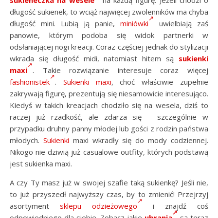
długość sukienek, to wciąż najwięcej zwolenników ma chyba
długość mini. Lubią ją panie,
miniówki
uwielbiają zaś
panowie, którym podoba się widok partnerki w
odsłaniającej nogi kreacji. Coraz częściej jednak do stylizacji
wkrada się długość midi, natomiast hitem są
sukienki
maxi
. Takie rozwiązanie interesuje coraz więcej
fashionistek
.
Sukienki maxi
, choć właściwie zupełnie
zakrywają figurę, prezentują się niesamowicie interesująco.
Kiedyś w takich kreacjach chodziło się na wesela, dziś to
raczej już rzadkość, ale zdarza się – szczególnie w
przypadku druhny panny młodej lub gości z rodzin państwa
młodych.
Sukienki
maxi wkradły się do mody codziennej.
Nikogo nie dziwią już casualowe outfity, których podstawą
jest sukienka maxi.
A czy Ty masz już w swojej szafie taką sukienkę? Jeśli nie,
to już przyszedł najwyższy czas, by to zmienić! Przejrzyj
asortyment
sklepu odzieżowego
i znajdź coś
odpowiedniego dla siebie. Zobacz jakie
ubrania
są teraz