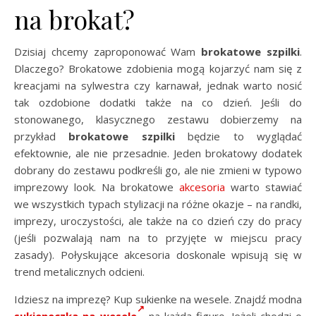
na brokat?
Dzisiaj chcemy zaproponować Wam
brokatowe szpilki
.
Dlaczego? Brokatowe zdobienia mogą kojarzyć nam się z
kreacjami na sylwestra czy karnawał, jednak warto nosić
tak ozdobione dodatki także na co dzień. Jeśli do
stonowanego, klasycznego zestawu dobierzemy na
przykład
brokatowe szpilki
będzie to wyglądać
efektownie, ale nie przesadnie. Jeden brokatowy dodatek
dobrany do zestawu podkreśli go, ale nie zmieni w typowo
imprezowy look. Na brokatowe
akcesoria
warto stawiać
we wszystkich typach stylizacji na różne okazje – na randki,
imprezy, uroczystości, ale także na co dzień czy do pracy
(jeśli pozwalają nam na to przyjęte w miejscu pracy
zasady). Połyskujące akcesoria doskonale wpisują się w
trend metalicznych odcieni.
Idziesz na imprezę? Kup sukienke na wesele. Znajdź modna
sukieneczka na wesele
na każdą figurę. Jeżeli chodzi o