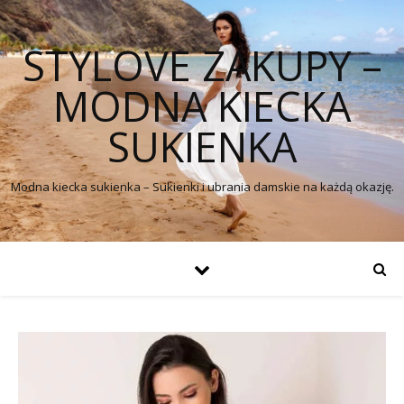
STYLOVE ZAKUPY –
MODNA KIECKA
SUKIENKA
Modna kiecka sukienka – Sukienki i ubrania damskie na każdą okazję.