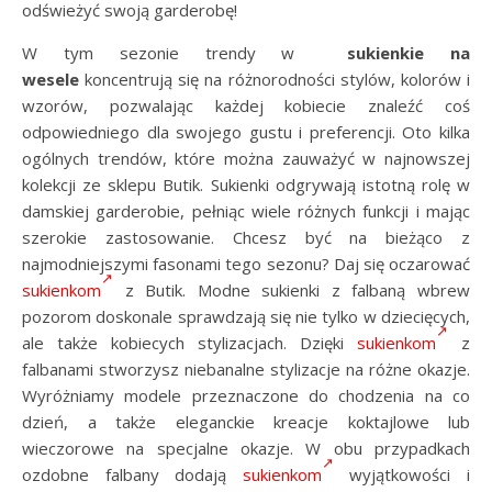
odświeżyć swoją garderobę!
W tym sezonie trendy w
sukienkie na
wesele
koncentrują się na różnorodności stylów, kolorów i
wzorów, pozwalając każdej kobiecie znaleźć coś
odpowiedniego dla swojego gustu i preferencji. Oto kilka
ogólnych trendów, które można zauważyć w najnowszej
kolekcji ze sklepu Butik. Sukienki odgrywają istotną rolę w
damskiej garderobie, pełniąc wiele różnych funkcji i mając
szerokie zastosowanie. Chcesz być na bieżąco z
najmodniejszymi fasonami tego sezonu? Daj się oczarować
sukienkom
z Butik. Modne sukienki z falbaną wbrew
pozorom doskonale sprawdzają się nie tylko w dziecięcych,
ale także kobiecych stylizacjach. Dzięki
sukienkom
z
falbanami stworzysz niebanalne stylizacje na różne okazje.
Wyróżniamy modele przeznaczone do chodzenia na co
dzień, a także eleganckie kreacje koktajlowe lub
wieczorowe na specjalne okazje. W obu przypadkach
ozdobne falbany dodają
sukienkom
wyjątkowości i