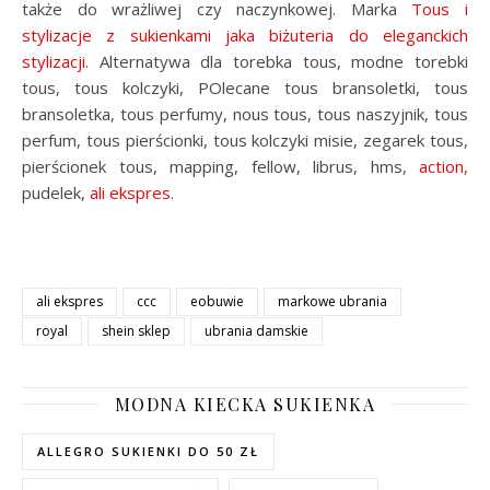
także do wrażliwej czy naczynkowej. Marka
Tous i
stylizacje z sukienkami jaka biżuteria do eleganckich
stylizacji
. Alternatywa dla torebka tous, modne torebki
tous, tous kolczyki, POlecane tous bransoletki, tous
bransoletka, tous perfumy, nous tous, tous naszyjnik, tous
perfum, tous pierścionki, tous kolczyki misie, zegarek tous,
pierścionek tous, mapping, fellow, librus, hms,
action
,
pudelek,
ali ekspres
.
ali ekspres
ccc
eobuwie
markowe ubrania
royal
shein sklep
ubrania damskie
MODNA KIECKA SUKIENKA
ALLEGRO SUKIENKI DO 50 ZŁ