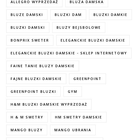
ALLEGRO WYPRZEDAŻ
BLUZA DAMSKA
BLUZE DAMSKI
BLUZKI DAM
BLUZKI DAMKIE
BLUZKI DAMSKI
BLUZY BEJSBOLOWE
BONPRIX SWETER
ELEGANCKIE BLUZKI DAMSKIE
ELEGANCKIE BLUZKI DAMSKIE - SKLEP INTERNETOWY
FAINE TANIE BLUZY DAMSKIE
FAJNE BLUZKI DAMSKIE
GREENPOINT
GREENPOINT BLUZKI
GYM
H&M BLUZKI DAMSKIE WYPRZEDAŻ
H & M SWETRY
HM SWETRY DAMSKIE
MANGO BLUZY
MANGO UBRANIA