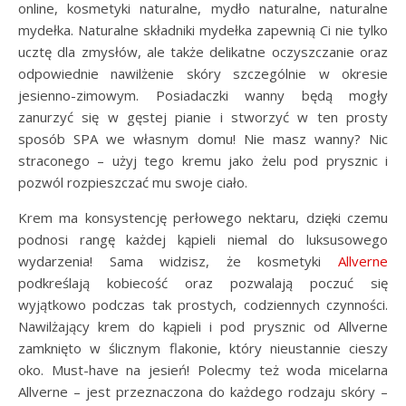
online, kosmetyki naturalne, mydło naturalne, naturalne
mydełka. Naturalne składniki mydełka zapewnią Ci nie tylko
ucztę dla zmysłów, ale także delikatne oczyszczanie oraz
odpowiednie nawilżenie skóry szczególnie w okresie
jesienno-zimowym. Posiadaczki wanny będą mogły
zanurzyć się w gęstej pianie i stworzyć w ten prosty
sposób SPA we własnym domu! Nie masz wanny? Nic
straconego – użyj tego kremu jako żelu pod prysznic i
pozwól rozpieszczać mu swoje ciało.
Krem ma konsystencję perłowego nektaru, dzięki czemu
podnosi rangę każdej kąpieli niemal do luksusowego
wydarzenia! Sama widzisz, że kosmetyki
Allverne
podkreślają kobiecość oraz pozwalają poczuć się
wyjątkowo podczas tak prostych, codziennych czynności.
Nawilżający krem do kąpieli i pod prysznic od Allverne
zamknięto w ślicznym flakonie, który nieustannie cieszy
oko. Must-have na jesień! Polecmy też woda micelarna
Allverne – jest przeznaczona do każdego rodzaju skóry –