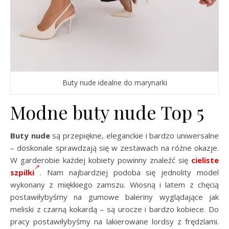
Buty nude idealne do marynarki
Modne buty nude Top 5
Buty nude
są przepiękne, eleganckie i bardzo uniwersalne
– doskonale sprawdzają się w zestawach na różne okazje.
W garderobie każdej kobiety powinny znaleźć się
cieliste
szpilki
. Nam najbardziej podoba się jednolity model
wykonany z miękkiego zamszu. Wiosną i latem z chęcią
postawiłybyśmy na gumowe baleriny wyglądające jak
meliski z czarną kokardą – są urocze i bardzo kobiece. Do
pracy postawiłybyśmy na lakierowane lordsy z frędzlami.