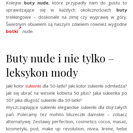
Kolejne
buty nude
, które przypadły nam do gustu to
sprawdzające się w każdych okolicznościach
buty
trekkingowe – doskonałe na zimę czy wyprawę w góry.
Świetnym obuwiem są naszym zdaniem również wygodne
botki
nude.
Buty nude i nie tylko –
leksykon mody
Jaki kolor
sukienki
dla 50-latki? Jaki kolor sukienki odmładza?
Jak się ubrać na wesele kobieta 50 plus? Jaka sukienka po
50? jaka długość sukienki dla 50-latki?
Wyszczuplające sukienki eleganckie sukienki dla dojrzałych
pań. Polecamy tez mohito bluzeczki damskie – zobacz
alternatywę. Zestawy perfection, cosmetics cocos, masaż,
kosmetyki, pod, make up revolution, nivea, lirene, hebe