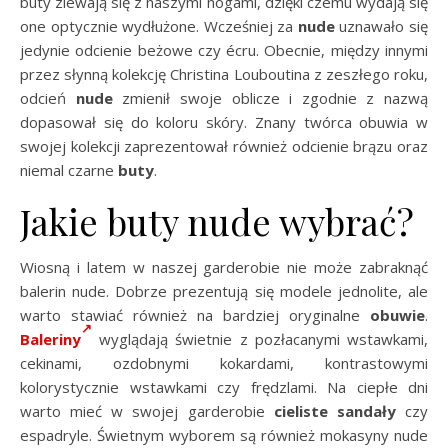
buty zlewają się z naszymi nogami, dzięki czemu wydają się
one optycznie wydłużone. Wcześniej za
nude
uznawało się
jedynie odcienie beżowe czy écru. Obecnie, między innymi
przez słynną kolekcję Christina Louboutina z zeszłego roku,
odcień
nude
zmienił swoje oblicze i zgodnie z nazwą
dopasował się do koloru skóry. Znany twórca obuwia w
swojej kolekcji zaprezentował również odcienie brązu oraz
niemal czarne
buty
.
Jakie buty nude wybrać?
Wiosną i latem w naszej garderobie nie może zabraknąć
balerin nude. Dobrze prezentują się modele jednolite, ale
warto stawiać również na bardziej oryginalne
obuwie
.
Baleriny
wyglądają świetnie z pozłacanymi wstawkami,
cekinami, ozdobnymi kokardami, kontrastowymi
kolorystycznie wstawkami czy frędzlami. Na ciepłe dni
warto mieć w swojej garderobie
cieliste sandały
czy
espadryle. Świetnym wyborem są również mokasyny nude