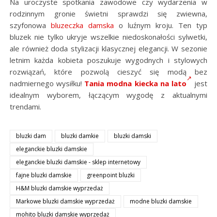
Na uroczyste spotkania zawodowe czy wydarzenia w
rodzinnym gronie świetni sprawdzi się zwiewna,
szyfonowa
bluzeczka damska
o luźnym kroju. Ten typ
bluzek nie tylko ukryje wszelkie niedoskonałości sylwetki,
ale również doda stylizacji klasycznej elegancji. W sezonie
letnim każda kobieta poszukuje wygodnych i stylowych
rozwiązań, które pozwolą cieszyć się modą bez
nadmiernego wysiłku!
Tania modna kiecka na lato
jest
idealnym wyborem, łączącym wygodę z aktualnymi
trendami.
bluzki dam
bluzki damkie
bluzki damski
eleganckie bluzki damskie
eleganckie bluzki damskie - sklep internetowy
fajne bluzki damskie
greenpoint bluzki
H&M bluzki damskie wyprzedaż
Markowe bluzki damskie wyprzedaż
modne bluzki damskie
mohito bluzki damskie wyprzedaż