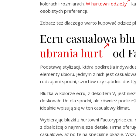
kolorach i rozmiarach.
W hurtowni odzieży
ka
osobistych preferencji.
Zobacz też dlaczego warto kupować odzież pl
Ecru casualowa blu
ubrania hurt
od F
Podstawą stylizacji, która podkreśla indywidua
elementy ubioru. Jednym z nich jest casualow
rodzajami spodni, szortów czy spódnic dostęp
Bluzka w kolorze ecru, z dekoltem V, jest niez
doskonałe tło dla spodni, ale również podkreś
idealnie wpisują się w ten casualowy klimat.
Wybierając bluzki z hurtowni Factoryprice.e
z dbałością o najmniejsze detale. Firma oferu
casualowe, aż po te na specjalne okazje. Wsz