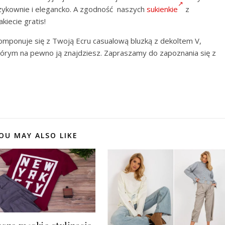
 szykownie i elegancko. A zgodność naszych
sukienkie
z
iecie gratis!
 skomponuje się z Twoją Ecru casualową bluzką z dekoltem V,
tórym na pewno ją znajdziesz. Zapraszamy do zapoznania się z
OU MAY ALSO LIKE