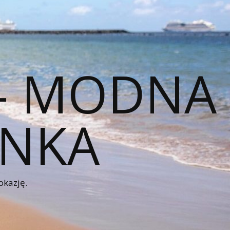
 – MODNA
ENKA
okazję.