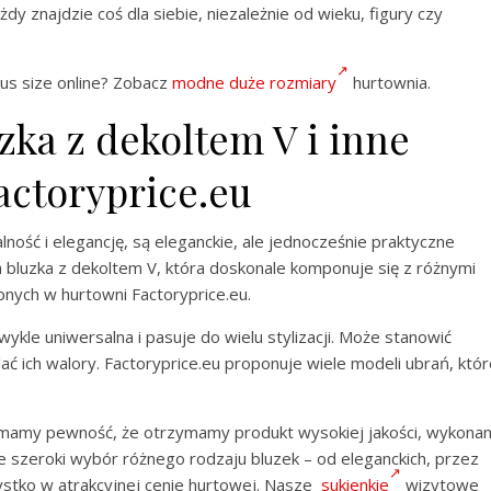
żdy znajdzie coś dla siebie, niezależnie od wieku, figury czy
us size online? Zobacz
modne duże rozmiary
hurtownia.
zka z dekoltem V i inne
actoryprice.eu
lność i elegancję, są eleganckie, ale jednocześnie praktyczne
a bluzka z dekoltem V, która doskonale komponuje się z różnymi
nych w hurtowni Factoryprice.eu.
wykle uniwersalna i pasuje do wielu stylizacji. Może stanowić
lać ich walory. Factoryprice.eu proponuje wiele modeli ubrań, któ
u, mamy pewność, że otrzymamy produkt wysokiej jakości, wykona
je szeroki wybór różnego rodzaju bluzek – od eleganckich, przez
ystko w atrakcyjnej cenie hurtowej. Nasze
sukienkie
wizytowe