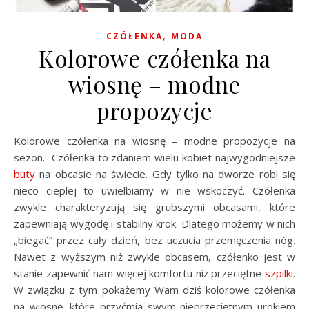
,
CZÓŁENKA
MODA
Kolorowe czółenka na
wiosnę – modne
propozycje
Kolorowe czółenka na wiosnę – modne propozycje na
sezon. Czółenka to zdaniem wielu kobiet najwygodniejsze
buty
na obcasie na świecie. Gdy tylko na dworze robi się
nieco cieplej to uwielbiamy w nie wskoczyć. Czółenka
zwykle charakteryzują się grubszymi obcasami, które
zapewniają wygodę i stabilny krok. Dlatego możemy w nich
„biegać” przez cały dzień, bez uczucia przemęczenia nóg.
Nawet z wyższym niż zwykle obcasem, czółenko jest w
stanie zapewnić nam więcej komfortu niż przeciętne
szpilki
.
W związku z tym pokażemy Wam dziś kolorowe czółenka
na wiosnę, które przyćmią swym nieprzeciętnym urokiem