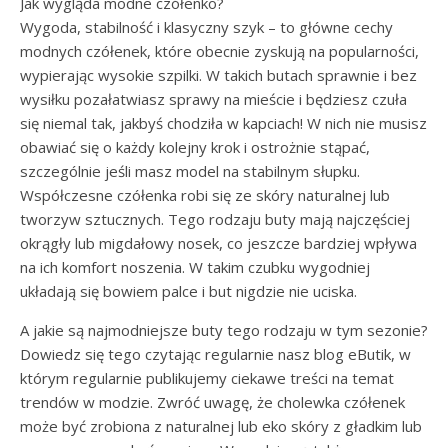
Jak wygląda modne czółenko?
Wygoda, stabilność i klasyczny szyk – to główne cechy
modnych czółenek, które obecnie zyskują na popularności,
wypierając wysokie szpilki. W takich butach sprawnie i bez
wysiłku pozałatwiasz sprawy na mieście i będziesz czuła
się niemal tak, jakbyś chodziła w kapciach! W nich nie musisz
obawiać się o każdy kolejny krok i ostrożnie stąpać,
szczególnie jeśli masz model na stabilnym słupku.
Współczesne czółenka robi się ze skóry naturalnej lub
tworzyw sztucznych. Tego rodzaju buty mają najczęściej
okrągły lub migdałowy nosek, co jeszcze bardziej wpływa
na ich komfort noszenia. W takim czubku wygodniej
układają się bowiem palce i but nigdzie nie uciska.
A jakie są najmodniejsze buty tego rodzaju w tym sezonie?
Dowiedz się tego czytając regularnie nasz blog eButik, w
którym regularnie publikujemy ciekawe treści na temat
trendów w modzie. Zwróć uwagę, że cholewka czółenek
może być zrobiona z naturalnej lub eko skóry z gładkim lub