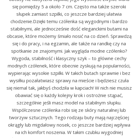
się pomiędzy 5 a około 7 cm. Często ma także szeroki
słupek zamiast szpilki, co jeszcze bardziej ułatwia
chodzenie.Dzięki temu czółenka są wygodnymi i bardzo
stabilnymi, ale jednocześnie dość eleganckimi butami na
obcasie, które możemy śmiało nosić na co dzień. Sprawdzą
się i do pracy, i na egzamin, ale także na randkę czy na
spotkanie ze znajomymi. Jak wygląda modne czółenko?
Wygoda, stabilność i klasyczny szyk – to główne cechy
modnych czółenek, które obecnie zyskują na popularności,
wypierając wysokie szpilki. W takich butach sprawnie i bez
wysiłku pozałatwiasz sprawy na mieście i będziesz czuła
się niemal tak, jakbyś chodziła w kapciach! W nich nie musisz
obawiać się o każdy kolejny krok i ostrożnie stąpać,
szczególnie jeśli masz model na stabilnym słupku.
Współczesne czółenka robi się ze skóry naturalnej lub
tworzyw sztucznych. Tego rodzaju buty mają najczęściej
okrągły lub migdałowy nosek, co jeszcze bardziej wpływa
na ich komfort noszenia. W takim czubku wygodniej