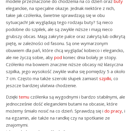
modele przeznaczone do chodzenia na co dzień oraz
buty
eleganckie, na specjalne okazje. Jednak niektóre z nich,
takie jak czółenka, świetnie sprawdzają się w obu
sytuacjach! Jak wyglądają tego rodzaju buty? Są nieco
podobne do szpilek, ale są zwykle niższe i mają nieco
grubszy obcas. Mają zakryte palce oraz zakrytą lub odkrytą
piętę, w zależności od fasonu. Są one wymarzonym
obuwiem dla pań, które chcą wyglądać kobieco i elegancko,
ale nie życzą sobie, aby
pod
koniec dnia bolały je stopy.
Czółenko ma bowiem znacznie niższe obcasy niż klasyczna
szpilka, jego wysokość zwykle waha się pomiędzy 5 a około
7 cm. Często ma także szeroki słupek zamiast
szpilki
, co
jeszcze bardziej ułatwia chodzenie.
Dzięki
temu
czółenka są wygodnymi i bardzo stabilnymi, ale
jednocześnie dość eleganckimi butami na obcasie, które
możemy śmiało nosić na co dzień. Sprawdzą się i
do pracy
, i
na egzamin, ale także na randkę czy na spotkanie ze
znajomymi.