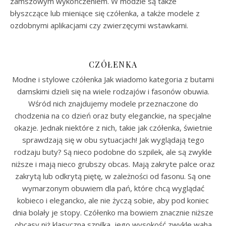
zamszowym wykończeniem. W modzie są także
błyszczące lub mieniące się czółenka, a także modele z
ozdobnymi aplikacjami czy zwierzęcymi wstawkami.
CZÓŁENKA
Modne i stylowe czółenka Jak wiadomo kategoria z butami
damskimi dzieli się na wiele rodzajów i fasonów obuwia.
Wśród nich znajdujemy modele przeznaczone do
chodzenia na co dzień oraz buty eleganckie, na specjalne
okazje. Jednak niektóre z nich, takie jak czółenka, świetnie
sprawdzają się w obu sytuacjach! Jak wyglądają tego
rodzaju buty? Są nieco podobne do szpilek, ale są zwykle
niższe i mają nieco grubszy obcas. Mają zakryte palce oraz
zakrytą lub odkrytą piętę, w zależności od fasonu. Są one
wymarzonym obuwiem dla pań, które chcą wyglądać
kobieco i elegancko, ale nie życzą sobie, aby pod koniec
dnia bolały je stopy. Czółenko ma bowiem znacznie niższe
obcasy niż klasyczna szpilka, jego wysokość zwykle waha