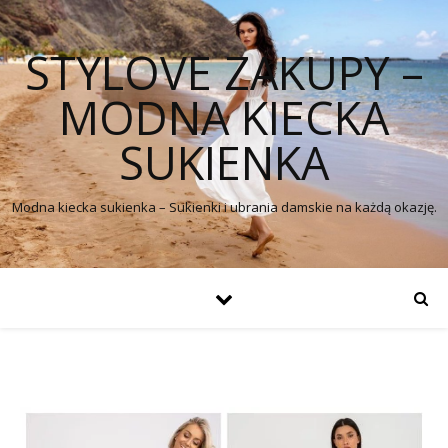
STYLOVE ZAKUPY –
MODNA KIECKA
SUKIENKA
Modna kiecka sukienka – Sukienki i ubrania damskie na każdą okazję.