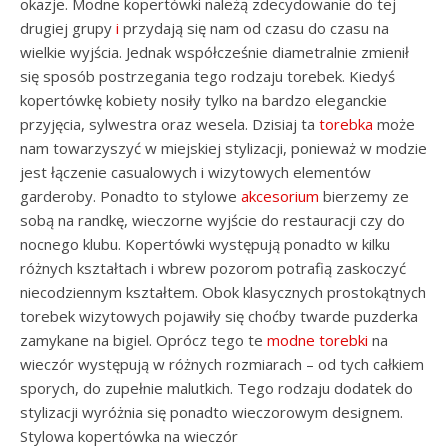
okazje. Modne kopertówki należą zdecydowanie do tej
drugiej grupy
i
przydają się nam od czasu do czasu na
wielkie wyjścia. Jednak współcześnie diametralnie zmienił
się sposób postrzegania tego rodzaju torebek. Kiedyś
kopertówkę kobiety nosiły tylko na bardzo eleganckie
przyjęcia, sylwestra oraz wesela. Dzisiaj ta
torebka
może
nam towarzyszyć w miejskiej stylizacji, ponieważ w modzie
jest łączenie casualowych i wizytowych elementów
garderoby. Ponadto to stylowe
akcesorium
bierzemy ze
sobą na randkę, wieczorne wyjście do restauracji czy do
nocnego klubu. Kopertówki występują ponadto w kilku
różnych kształtach i wbrew pozorom potrafią zaskoczyć
niecodziennym kształtem. Obok klasycznych prostokątnych
torebek wizytowych pojawiły się choćby twarde puzderka
zamykane na bigiel. Oprócz tego te
modne torebki
na
wieczór występują w różnych rozmiarach – od tych całkiem
sporych, do zupełnie malutkich. Tego rodzaju dodatek do
stylizacji wyróżnia się ponadto wieczorowym designem.
Stylowa kopertówka na wieczór