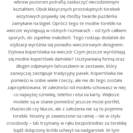
wbrew pozorom potrafią zaskoczyć niecodziennym
kształtem. Obok klasycznych prostokątnych torebek
wizytowych pojawiły się choćby twarde puzderka
zamykane na bigiel. Oprócz tego te modne torebki na
wieczór występują w różnych rozmiarach – od tych całkiem
sporych, do zupełnie malutkich. Tego rodzaju dodatek do
stylizacji wyróżnia się ponadto wieczorowym designem.
Stylowa kopertówka na wieczór Czym jeszcze wyróżniają
się modne kopertówki damskie? Usztywnianą formą oraz
długim odpinanym łańcuszkiem w zestawie, który
zazwyczaj zastępuje tradycyjny pasek. Kopertówka nie
pomieści w sobie wiele rzeczy, ale nie do tego została
zaprojektowana. W zależności od modelu schowasz w niej
co najwyżej szminkę, telefon i etui na karty. Większe
modele są w stanie pomieścić jeszcze może portfel,
chusteczki czy klucze, ale z założenia nie są to pojemne
torebki. Nosimy je zawieszone na ramię – nie w stylu
crossbody – lub trzymany w ręku bezpośrednio za torebkę
bądź dołączony krótki uchwyt na nadgarstek. W tym