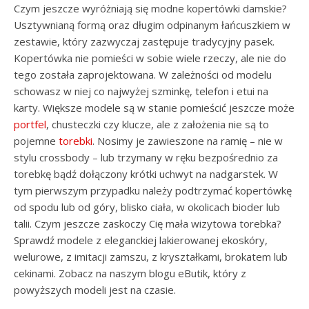
Czym jeszcze wyróżniają się modne kopertówki damskie?
Usztywnianą formą oraz długim odpinanym łańcuszkiem w
zestawie, który zazwyczaj zastępuje tradycyjny pasek.
Kopertówka nie pomieści w sobie wiele rzeczy, ale nie do
tego została zaprojektowana. W zależności od modelu
schowasz w niej co najwyżej szminkę, telefon i etui na
karty. Większe modele są w stanie pomieścić jeszcze może
portfel
, chusteczki czy klucze, ale z założenia nie są to
pojemne
torebki
. Nosimy je zawieszone na ramię – nie w
stylu crossbody – lub trzymany w ręku bezpośrednio za
torebkę bądź dołączony krótki uchwyt na nadgarstek. W
tym pierwszym przypadku należy podtrzymać kopertówkę
od spodu lub od góry, blisko ciała, w okolicach bioder lub
talii. Czym jeszcze zaskoczy Cię mała wizytowa torebka?
Sprawdź modele z eleganckiej lakierowanej ekoskóry,
welurowe, z imitacji zamszu, z kryształkami, brokatem lub
cekinami. Zobacz na naszym blogu eButik, który z
powyższych modeli jest na czasie.