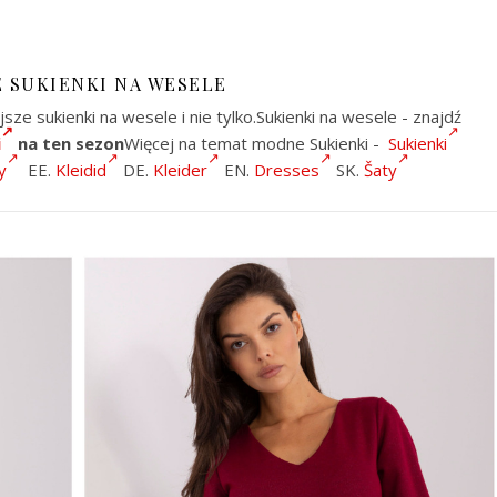
 SUKIENKI NA WESELE
jsze sukienki na wesele i nie tylko.Sukienki na wesele - znajdź
i
na ten sezon
Więcej na temat modne Sukienki -
Sukienki
y
EE.
Kleidid
DE.
Kleider
EN.
Dresses
SK.
Šaty