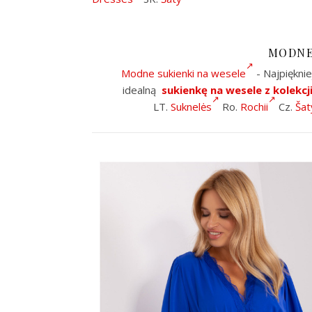
MODNE
Modne sukienki na wesele
- Najpięknie
idealną
sukienkę na wesele z kolekcj
LT.
Suknelės
Ro.
Rochii
Cz.
Šat