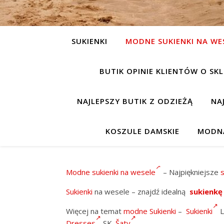
SUKIENKI
MODNE SUKIENKI NA WE
BUTIK OPINIE KLIENTÓW O S
NAJLEPSZY BUTIK Z ODZIEŻĄ
NA
KOSZULE DAMSKIE
MODNA
Modne sukienki na wesele
– Najpiękniejsze
Sukienki
na wesele – znajdź idealną
sukienkę 
Więcej na temat
modne Sukienki
–
Sukienki
L
Dresses
SK.
Šaty