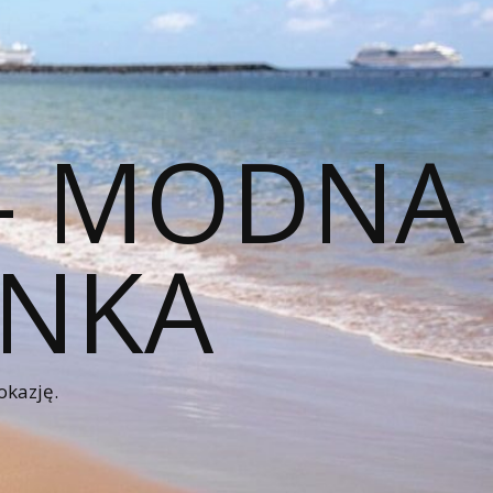
 – MODNA
ENKA
okazję.