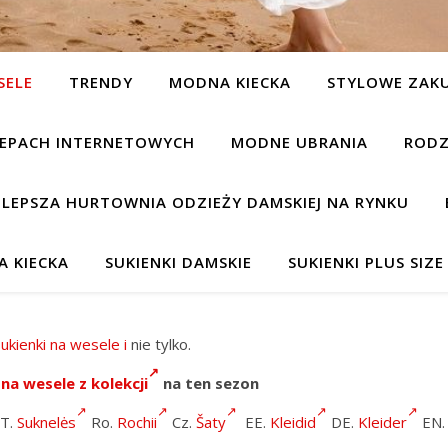
SELE
TRENDY
MODNA KIECKA
STYLOWE ZAK
KLEPACH INTERNETOWYCH
MODNE UBRANIA
RODZ
JLEPSZA HURTOWNIA ODZIEŻY DAMSKIEJ NA RYNKU
 KIECKA
SUKIENKI DAMSKIE
SUKIENKI PLUS SIZE
sukienki na wesele
i
nie tylko.
na wesele z kolekcji
na ten sezon
T.
Suknelės
Ro.
Rochii
Cz.
Šaty
EE.
Kleidid
DE.
Kleider
EN.