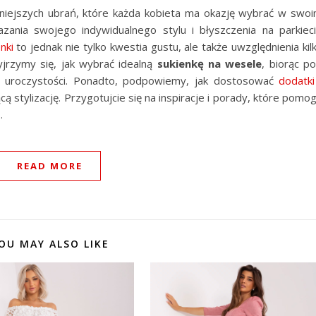
żniejszych ubrań, które każda kobieta ma okazję wybrać w swo
zania swojego indywidualnego stylu i błyszczenia na parkiec
nki
to jednak nie tylko kwestia gustu, ale także uwzględnienia kil
jrzymy się, jak wybrać idealną
sukienkę na wesele
, biorąc p
er uroczystości. Ponadto, podpowiemy, jak dostosować
dodatki
ą stylizację. Przygotujcie się na inspiracje i porady, które pomo
…
READ MORE
OU MAY ALSO LIKE