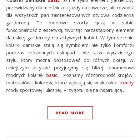
Kolarki damskie
basic
to nie tylko element garderoby
przewidziany dla miłośniczek jazdy na rowerze, ale również
dla wszystkich pań zainteresowanych stylową codzienną
garderobą. Te modowe szorty łączą w sobie
funkcjonalność z estetyką, tworząc niezastąpiony element
damskiej garderoby dla aktywnych kobiet. W tym sezonie
kolarki damskie stają się symbolem nie tylko komfortu
podczas codziennych eskapad. Ale także wyrazistego
stylu, który można dostosować do różnych okazji. W
niniejszym artykule przyjrzymy się bliżej fenomenowi
modnych kolarek
basic
. Poznamy różnorodność krojów,
materiałów i kolorów, które wpisują się w aktualne
trendy
mody sportowej i ulicznej. Przygotuj się na inspirującą …
READ MORE