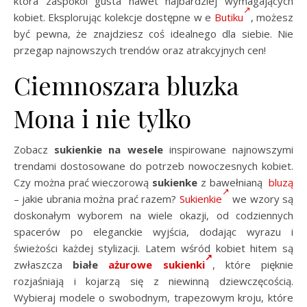
która zaspokoi gusta nawet najbardziej wymagających
kobiet. Eksplorując kolekcje dostępne w e
Butiku
, możesz
być pewna, że znajdziesz coś idealnego dla siebie. Nie
przegap najnowszych trendów oraz atrakcyjnych cen!
Ciemnoszara bluzka
Mona i nie tylko
Zobacz
sukienkie na wesele
inspirowane najnowszymi
trendami dostosowane do potrzeb nowoczesnych kobiet.
Czy można prać wieczorową
sukienke
z bawełnianą
bluzą
– jakie ubrania można prać razem?
Sukienkie
we wzory są
doskonałym wyborem na wiele okazji, od codziennych
spacerów po eleganckie wyjścia, dodając wyrazu i
świeżości każdej stylizacji. Latem wśród kobiet hitem są
zwłaszcza
białe
ażurowe sukienki
, które pięknie
rozjaśniają i kojarzą się z niewinną dziewczęcością.
Wybieraj modele o swobodnym, trapezowym kroju, które