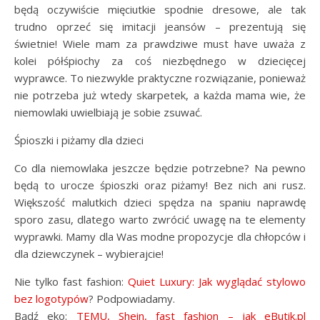
będą oczywiście mięciutkie spodnie dresowe, ale tak
trudno oprzeć się imitacji jeansów – prezentują się
świetnie! Wiele mam za prawdziwe must have uważa z
kolei półśpiochy za coś niezbędnego w dziecięcej
wyprawce. To niezwykle praktyczne rozwiązanie, ponieważ
nie potrzeba już wtedy skarpetek, a każda mama wie, że
niemowlaki uwielbiają je sobie zsuwać.
Śpioszki i piżamy dla dzieci
Co dla niemowlaka jeszcze będzie potrzebne? Na pewno
będą to urocze śpioszki oraz piżamy! Bez nich ani rusz.
Większość malutkich dzieci spędza na spaniu naprawdę
sporo zasu, dlatego warto zwrócić uwagę na te elementy
wyprawki. Mamy dla Was modne propozycje dla chłopców i
dla dziewczynek – wybierajcie!
Nie tylko fast fashion:
Quiet Luxury: Jak wyglądać stylowo
bez logotypów
? Podpowiadamy.
Bądź eko:
TEMU, Shein, fast fashion – jak eButik.pl