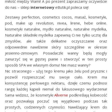
miłość między Wami! A po prezent zapraszamy oczywiście
do nas – sklep
internetowy
eButik.pl poleca się!
Zestawy perfection, cosmetics cocos, masaż, kosmetyki,
pod, make up revolution, nivea, lirene, hebe online.
kosmetyki naturalne, mydło naturalne, naturalne mydełka,
Naturalne składniki mydełka zapewnią Ci nie tylko ucztę dla
zmysłów, ale także delikatne oczyszczanie oraz
odpowiednie nawilżenie skóry szczególnie w okresie
jesienno-zimowym. Posiadaczki wanny będą mogły
zanurzyć się w gęstej pianie i stworzyć w ten prosty
sposób SPA we własnym domu! Nie masz wanny?
Nic straconego – użyj tego kremu jako żelu pod prysznic i
pozwól rozpieszczać mu swoje ciało. Krem ma
konsystencję perłowego nektaru, dzięki czemu podnosi
rangę każdej kąpieli niemal do luksusowego wydarzenia!
Sama widzisz, że kosmetyki
Allverne
podkreślają kobiecość
oraz pozwalają poczuć się wyjątkowo podczas tak
prostych, codziennych czynności. Nawilżający krem do