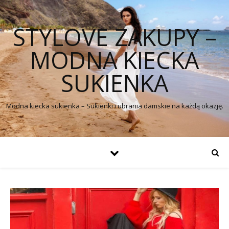
STYLOVE ZAKUPY –
MODNA KIECKA
SUKIENKA
Modna kiecka sukienka – Sukienki i ubrania damskie na każdą okazję.