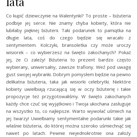
lata
Co kupić dziewczynie na Walentynki? To proste – biżuteria
podbije jej serce. Nie znamy chyba kobiety, która nie
lubiłaby pięknej biżuterii. Taki podarunek to pamiątka na
długie lata, coś do czego będzie się wracało z
sentymentem. Kolczyki, bransoletka czy może uroczy
wisiorek – co wybierzesz na święto zakochanych? Pokaż
jej, że Ci zależy! Biżuteria to prezent bardzo często
wybierany, uniwersalny, zawsze trafiony. Weź pod uwagę
gust swojej wybranki. Dobrym pomysłem będzie na pewno
delikatna biżuteria, taka jak wisiorki celebrytki. Niektóre
kobiety uwielbiają rzucającą się w oczy biżuterię i takie
propozycje też przygotowaliśmy. W święto zakochanych
każdy chce czuć się wyjątkowo i Twoja ukochana zasługuje
na wszystko to, co najlepsze. Warto wywołać uśmiech na
jej twarzy! Uwielbiamy sentymentalne podarunki takie jak
właśnie biżuteria, do której można szeroko uśmiechnąć się
nawet po latach. Pewnie niejednokrotnie ona założy