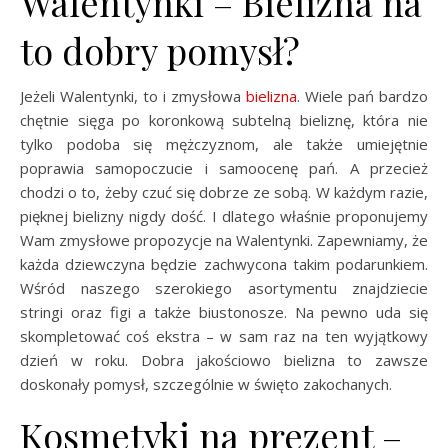
Walentynki – Bielizna na
to dobry pomysł?
Jeżeli Walentynki, to i zmysłowa
bielizna
. Wiele pań bardzo
chętnie sięga po koronkową subtelną bieliznę, która nie
tylko podoba się mężczyznom, ale także umiejętnie
poprawia samopoczucie i samoocenę pań. A przecież
chodzi o to, żeby czuć się dobrze ze sobą. W każdym razie,
pięknej bielizny nigdy dość. I dlatego właśnie proponujemy
Wam zmysłowe propozycje na Walentynki. Zapewniamy, że
każda dziewczyna będzie zachwycona takim podarunkiem.
Wśród naszego szerokiego asortymentu znajdziecie
stringi oraz figi a także biustonosze. Na pewno uda się
skompletować coś ekstra – w sam raz na ten wyjątkowy
dzień w roku. Dobra jakościowo bielizna to zawsze
doskonały pomysł, szczególnie w święto zakochanych.
Kosmetyki na prezent –