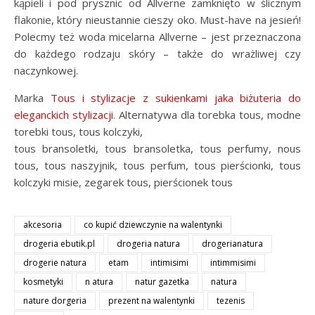
kąpieli i pod prysznic od Allverne zamknięto w ślicznym
flakonie, który nieustannie cieszy oko. Must-have na jesień!
Polecmy też woda micelarna Allverne – jest przeznaczona
do każdego rodzaju skóry – także do wrażliwej czy
naczynkowej.
Marka
Tous i stylizacje z sukienkami jaka biżuteria do
eleganckich stylizacji
. Alternatywa dla torebka tous, modne
torebki tous, tous kolczyki,
tous bransoletki, tous bransoletka, tous perfumy, nous
tous, tous naszyjnik, tous perfum, tous pierścionki, tous
kolczyki misie, zegarek tous, pierścionek tous
akcesoria
co kupić dziewczynie na walentynki
drogeria ebutik.pl
drogeria natura
drogerianatura
drogerie natura
etam
intimisimi
intimmisimi
kosmetyki
n atura
natur gazetka
natura
nature dorgeria
prezent na walentynki
tezenis