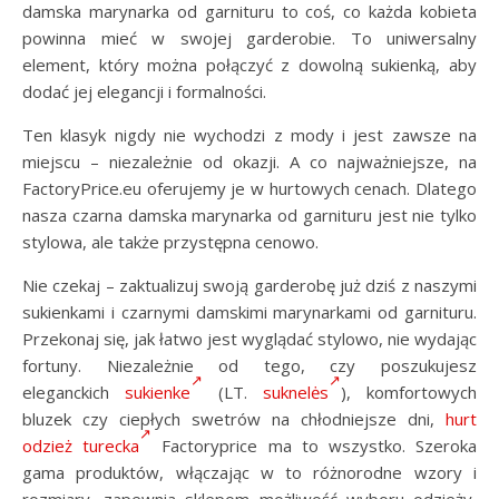
damska marynarka od garnituru to coś, co każda kobieta
powinna mieć w swojej garderobie. To uniwersalny
element, który można połączyć z dowolną sukienką, aby
dodać jej elegancji i formalności.
Ten klasyk nigdy nie wychodzi z mody i jest zawsze na
miejscu – niezależnie od okazji. A co najważniejsze, na
FactoryPrice.eu oferujemy je w hurtowych cenach. Dlatego
nasza czarna damska marynarka od garnituru jest nie tylko
stylowa, ale także przystępna cenowo.
Nie czekaj – zaktualizuj swoją garderobę już dziś z naszymi
sukienkami i czarnymi damskimi marynarkami od garnituru.
Przekonaj się, jak łatwo jest wyglądać stylowo, nie wydając
fortuny. Niezależnie od tego, czy poszukujesz
eleganckich
sukienke
(LT.
suknelės
), komfortowych
bluzek czy ciepłych swetrów na chłodniejsze dni,
hurt
odzież turecka
Factoryprice ma to wszystko. Szeroka
gama produktów, włączając w to różnorodne wzory i