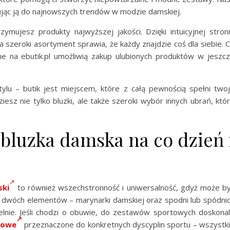
wując ją do najnowszych trendów w modzie damskiej.
ymujesz produkty najwyższej jakości. Dzięki intuicyjnej stron
a szeroki asortyment sprawia, że każdy znajdzie coś dla siebie. 
ne na ebutik.pl umożliwią zakup ulubionych produktów w jeszc
stylu – butik jest miejscem, które z całą pewnością spełni two
iesz nie tylko bluzki, ale także szeroki wybór innych ubrań, któ
bluzka damska na co dzień 
ski
to również wszechstronność i uniwersalność, gdyż może b
ór dwóch elementów – marynarki damskiej oraz spodni lub spódni
lnie. Jeśli chodzi o obuwie, do zestawów sportowych doskona
towe
przeznaczone do konkretnych dyscyplin sportu – wszystk