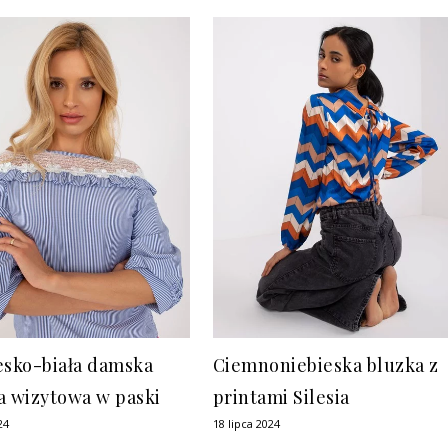
esko-biała damska
Ciemnoniebieska bluzka z
a wizytowa w paski
printami Silesia
24
18 lipca 2024