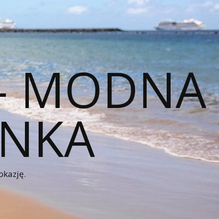
 – MODNA
ENKA
okazję.