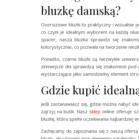
bluzkę damską?
Oversizowe bluzki to praktyczny i wizualnie p
co czyni je idealnym wyborem na każdą okazj
spacer, nasza bluzka sprawdzi się znakom
kolorystycznie, co pozwala na tworzenie niezl
Ponadto, czarne bluzki są niezwykle uniwers
zimniejsze dni sprawdzą się znakomicie pod
wystarczające jako samodzielny element stroj
Gdzie kupić idealn
Jeśli zastanawiasz się, gdzie można nabyć id
zajrzyj na butik. Nasz
sklep
online oferuje s
bluzkę, która spełni oczekiwania najbardziej 
Zachęcamy do zapoznania się z naszą ofertą na
bluzki, ale również inne elementy garderoby