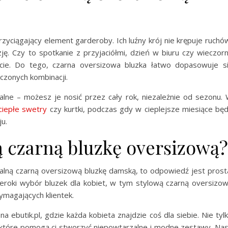
rzyciągający element garderoby. Ich luźny krój nie krępuje ruchó
ę. Czy to spotkanie z przyjaciółmi, dzień w biuru czy wieczor
icie. Do tego, czarna oversizowa bluzka łatwo dopasowuje s
iczonych kombinacji.
alne – możesz je nosić przez cały rok, niezależnie od sezonu.
ciepłe swetry
czy kurtki, podczas gdy w cieplejsze miesiące bę
u.
ą czarną bluzkę oversizową?
ealną czarną oversizową bluzkę damską, to odpowiedź jest prost
zeroki wybór bluzek dla kobiet, w tym stylową czarną oversizo
wymagających klientek.
 ebutik.pl, gdzie każda kobieta znajdzie coś dla siebie. Nie tyl
, które pomogą ci stworzyć niepowtarzalne i modne zestawy. Na