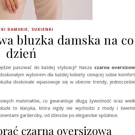
,
ZKI DAMSKIE
SUKIENKI
wa bluzka damska na co
dzień
będzie pasować do każdej stylizacji? Nasza
czarna oversizo
doskonałym wyborem dla każdej kobiety ceniącej sobie komfort
 bluzka doskonale wpasowuje się w obecne trendy, jednocześn
owych materiałów, co gwarantuje długą żywotność oraz wiel
luzki to klasyka, która nigdy nie wychodzi z mody i świetn
onentami garderoby, od dżinsów po eleganckie spódnice.
brać czarną oversizową