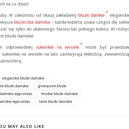
ch na co dzień.
oby. W zależności od okazji zakładamy
bluzki damkie
elegancki
niejsza
bluzeczka damska
– każda kobieta szuka czegoś dla siebi
zać się tylko do ulubionego fasonu lub jednego koloru. W różny
ne bluzki damskie.
ór odpowiedniej
sukienkie na wesele
może być prawdziw
sukienkie na wesele na lato zachwycają lekkością, zwiewnością
ą atmosferę.
eleganckie bluzki damskie
jne bluzki damskie
greenpoint bluzki
 damskie wyprzedaż
modne bluzki damskie
 damskie wyprzedaż
tanie bluzki damskie
OU MAY ALSO LIKE