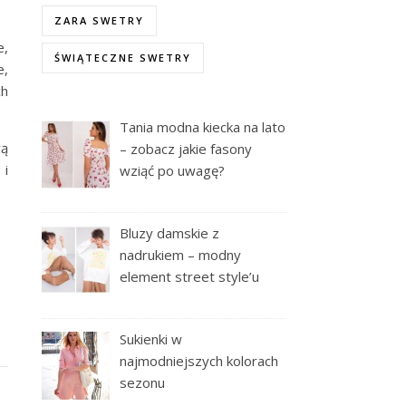
ZARA SWETRY
e,
ŚWIĄTECZNE SWETRY
e,
ch
Tania modna kiecka na lato
ą
– zobacz jakie fasony
 i
wziąć po uwagę?
Bluzy damskie z
nadrukiem – modny
element street style’u
Sukienki w
najmodniejszych kolorach
sezonu