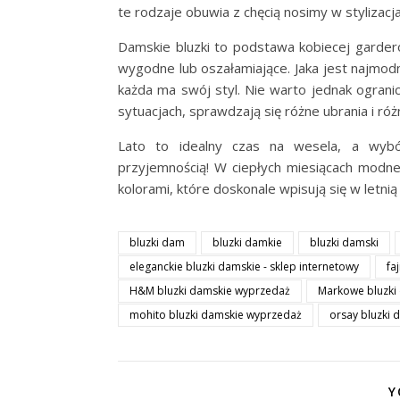
te rodzaje obuwia z chęcią nosimy w stylizacja
Damskie bluzki to podstawa kobiecej garder
wygodne lub oszałamiające. Jaka jest najmod
każda ma swój styl. Nie warto jednak ogranic
sytuacjach, sprawdzają się różne ubrania i róż
Lato to idealny czas na wesela, a wyb
przyjemnością! W ciepłych miesiącach modne 
kolorami, które doskonale wpisują się w letni
bluzki dam
bluzki damkie
bluzki damski
eleganckie bluzki damskie - sklep internetowy
fa
H&M bluzki damskie wyprzedaż
Markowe bluzki
mohito bluzki damskie wyprzedaż
orsay bluzki
Y