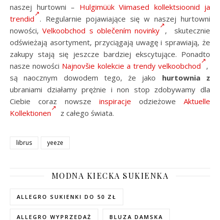
naszej hurtowni –
Hulgimüük Viimased kollektsioonid ja
trendid
. Regularnie pojawiające się w naszej hurtowni
nowości,
Velkoobchod s oblečením novinky
, skutecznie
odświeżają asortyment, przyciągają uwagę i sprawiają, że
zakupy stają się jeszcze bardziej ekscytujące. Ponadto
nasze nowości
Najnovšie kolekcie a trendy velkoobchod
,
są naocznym dowodem tego, że jako
hurtownia z
ubraniami działamy prężnie i non stop zdobywamy dla
Ciebie coraz nowsze
inspiracje
odzieżowe
Aktuelle
Kollektionen
z całego świata.
librus
yeeze
MODNA KIECKA SUKIENKA
ALLEGRO SUKIENKI DO 50 ZŁ
ALLEGRO WYPRZEDAŻ
BLUZA DAMSKA