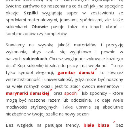
świetne zarówno do noszenia na co dzień jak i na specjalne
okazje.
Szpilki
wyglądają super w zestawieniu ze
spodniami materiałowymi, jeansami, spódnicami, ale także
sukienkami.
Obuwie
pasuje także do innych ubrań –
kombinezonów czy kompletów.
Stawiamy na wysoką jakość materiałów i precyzję
wykonania, abyś czuła się wyjątkowo i pewnie w
naszych
sukienkach
. Chcesz wyglądać szykownie każdego
dnia? Kup sukienkę idealną do pracy i na weekend. To nie
tylko symbol elegancji,
garnitur damski
to również
wszechstronność i uniwersalność, gdyż może być noszony
na wiele różnych okazji. Jest to zbiór dwóch elementów –
marynarki damskiej
oraz
spodni
lub spódnicy – które
mogą być noszone razem lub oddzielnie. To daje wiele
możliwości stylizacyjnych. Takie ubrania są absolutnie
niezbędne w twojej szafie na nowy sezon
Bez względu na panujące trendy,
biała bluza
bez