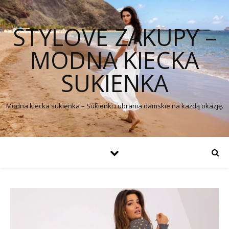
STYLOVE ZAKUPY –
MODNA KIECKA
SUKIENKA
Modna kiecka sukienka – Sukienki i ubrania damskie na każdą okazję.