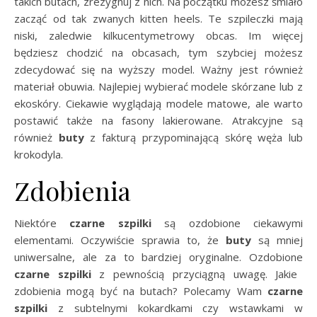
takich butach, zrezygnuj z nich. Na początku możesz śmiało
zacząć od tak zwanych kitten heels. Te szpileczki mają
niski, zaledwie kilkucentymetrowy obcas. Im więcej
będziesz chodzić na obcasach, tym szybciej możesz
zdecydować się na wyższy model. Ważny jest również
materiał obuwia. Najlepiej wybierać modele skórzane lub z
ekoskóry. Ciekawie wyglądają modele matowe, ale warto
postawić także na fasony lakierowane. Atrakcyjne są
również
buty
z fakturą przypominającą skórę węża lub
krokodyla.
Zdobienia
Niektóre
czarne szpilki
są ozdobione ciekawymi
elementami. Oczywiście sprawia to, że
buty
są mniej
uniwersalne, ale za to bardziej oryginalne. Ozdobione
czarne szpilki
z pewnością przyciągną uwagę. Jakie
zdobienia mogą być na butach? Polecamy Wam
czarne
szpilki
z subtelnymi kokardkami czy wstawkami w