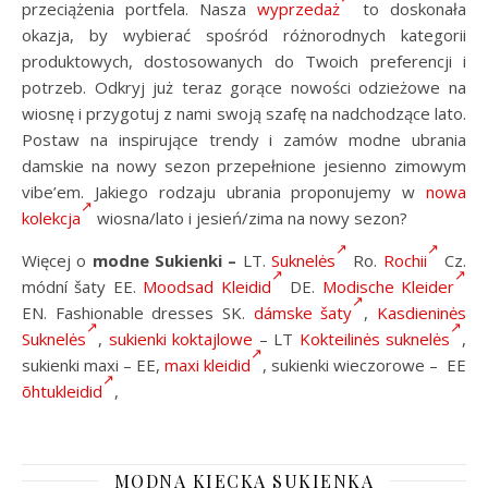
przeciążenia portfela. Nasza
wyprzedaż
to doskonała
okazja, by wybierać spośród różnorodnych kategorii
produktowych, dostosowanych do Twoich preferencji i
potrzeb. Odkryj już teraz gorące nowości odzieżowe na
wiosnę i przygotuj z nami swoją szafę na nadchodzące lato.
Postaw na inspirujące trendy i zamów modne ubrania
damskie na nowy sezon przepełnione jesienno zimowym
vibe’em. Jakiego rodzaju ubrania proponujemy w
nowa
kolekcja
wiosna/lato i jesień/zima na nowy sezon?
Więcej o
modne Sukienki –
LT.
Suknelės
Ro.
Rochii
Cz.
módní šaty EE.
Moodsad Kleidid
DE.
Modische Kleider
EN. Fashionable dresses SK.
dámske šaty
,
Kasdieninės
Suknelės
,
sukienki koktajlowe
– LT
Kokteilinės suknelės
,
sukienki maxi – EE,
maxi kleidid
, sukienki wieczorowe – EE
õhtukleidid
,
MODNA KIECKA SUKIENKA