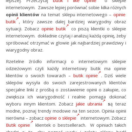
lepszej. Przeczytaj
butik i like opinie
o sklepie
internetowym. Zawsze lepiej porównać sobie kilka różnych
opinii klientów
na temat sklepu internetowego –
opinie
butik
, który zawsze dalej bardziej wiarygodny obraz
sytuacji. Zobacz
opinie butik
co piszą klientki o sklepie
internetowym. dokładnie czytaj i analizuj każdą opinię, żeby
spróbować otrzymać w głowie jak najbardziej prawdziwy i
wiarygodny obraz.
Rzetelne źródło informacji o internetowym sklepie
odzieżowym czyli każdy internetowy butik ma opinie
klientów o swoich towarach –
butik opinie
. Dziś wiele
sklepów wysyła do swoich zarejestrowanych klientów
specjalne linki z prośbą o zostawienie opinii o zakupie, co
zwiększa ich wiarygodność i realnie pomaga dokonać
wyboru innym klientom. Zobacz
jakie ubrania
s
ą teraz
modne, poznaj trendy modowe na ten sezon. Opinia opinii
nierówna – zobacz
opinie o sklepie
internetowym. Zobacz
Butik opinie
klientek o bestsellerach. W opiniach takich
chodzi o to, aby poznać wady i zalety sklepu bądź