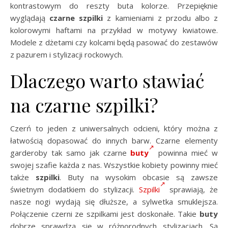
kontrastowym do reszty buta kolorze. Przepięknie
wyglądają
czarne szpilki
z kamieniami z przodu albo z
kolorowymi haftami na przykład w motywy kwiatowe.
Modele z dżetami czy kolcami będą pasować do zestawów
z pazurem i stylizacji rockowych.
Dlaczego warto stawiać
na czarne szpilki?
Czerń to jeden z uniwersalnych odcieni, który można z
łatwością dopasować do innych barw. Czarne elementy
garderoby tak samo jak czarne
buty
powinna mieć w
swojej szafie każda z nas. Wszystkie kobiety powinny mieć
także
szpilki
. Buty na wysokim obcasie są zawsze
świetnym dodatkiem do stylizacji.
Szpilki
sprawiają, że
nasze nogi wydają się dłuższe, a sylwetka smuklejsza.
Połączenie czerni ze szpilkami jest doskonałe. Takie
buty
dobrze sprawdzą się w różnorodnych stylizacjach. Są