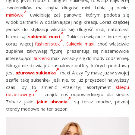
figurę. Jeżeli chodzi o długość sukienek, to wciąż najwięcej
zwolenników ma chyba długość mini. Lubią ją panie,
miniówki
uwielbiają zaś panowie, którym podoba się
widok partnerki w odsłaniającej nogi kreacji. Coraz częściej
jednak do stylizacji wkrada się długość midi, natomiast
hitem są
sukienki maxi
. Takie rozwiązanie interesuje
coraz więcej
fashionistek
.
Sukienki maxi
, choć właściwie
zupełnie zakrywają figurę, prezentują się niesamowicie
interesująco.
Sukienki
maxi wkradły się do mody codziennej.
Nikogo nie dziwią już casualowe outfity, których podstawą
jest
ażurowa sukienka
maxi. A czy Ty masz już w swojej
szafie taką sukienkę? Jeśli nie, to już przyszedł najwyższy
czas, by to zmienić! Przejrzyj asortyment
sklepu
odzieżowego
i znajdź coś odpowiedniego dla siebie.
Zobacz jakie
jakie ubrania
są teraz modne, poznaj
trendy modowe na ten sezon.