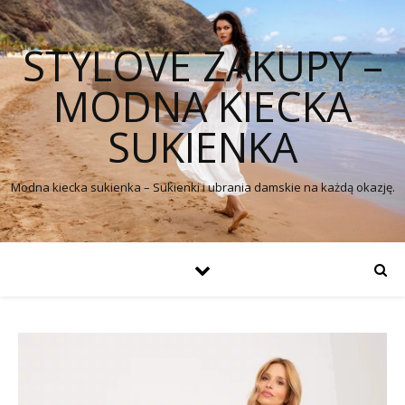
STYLOVE ZAKUPY –
MODNA KIECKA
SUKIENKA
Modna kiecka sukienka – Sukienki i ubrania damskie na każdą okazję.