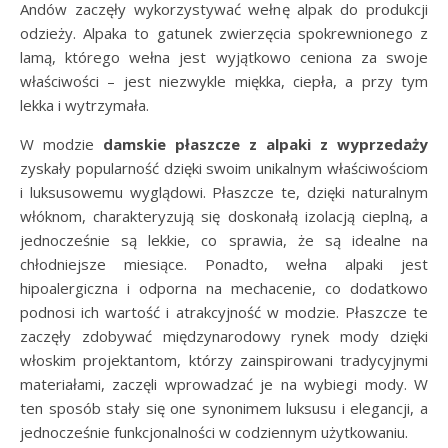
Andów zaczęły wykorzystywać wełnę alpak do produkcji
odzieży. Alpaka to gatunek zwierzęcia spokrewnionego z
lamą, którego wełna jest wyjątkowo ceniona za swoje
właściwości – jest niezwykle miękka, ciepła, a przy tym
lekka i wytrzymała.
W modzie
damskie płaszcze z alpaki z wyprzedaży
zyskały popularność dzięki swoim unikalnym właściwościom
i luksusowemu wyglądowi. Płaszcze te, dzięki naturalnym
włóknom, charakteryzują się doskonałą izolacją cieplną, a
jednocześnie są lekkie, co sprawia, że są idealne na
chłodniejsze miesiące. Ponadto, wełna alpaki jest
hipoalergiczna i odporna na mechacenie, co dodatkowo
podnosi ich wartość i atrakcyjność w modzie. Płaszcze te
zaczęły zdobywać międzynarodowy rynek mody dzięki
włoskim projektantom, którzy zainspirowani tradycyjnymi
materiałami, zaczęli wprowadzać je na wybiegi mody. W
ten sposób stały się one synonimem luksusu i elegancji, a
jednocześnie funkcjonalności w codziennym użytkowaniu.