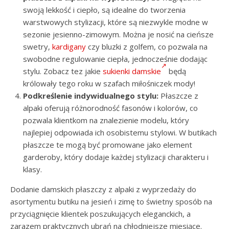
swoją lekkość i ciepło, są idealne do tworzenia
warstwowych stylizacji, które są niezwykle modne w
sezonie jesienno-zimowym. Można je nosić na cieńsze
swetry,
kardigany
czy bluzki z golfem, co pozwala na
swobodne regulowanie ciepła, jednocześnie dodając
stylu. Zobacz tez jakie
sukienki damskie
będą
królowały tego roku w szafach miłośniczek mody!
Podkreślenie indywidualnego stylu:
Płaszcze z
alpaki oferują różnorodność fasonów i kolorów, co
pozwala klientkom na znalezienie modelu, który
najlepiej odpowiada ich osobistemu stylowi. W butikach
płaszcze te mogą być promowane jako element
garderoby, który dodaje każdej stylizacji charakteru i
klasy.
Dodanie damskich płaszczy z alpaki z wyprzedaży do
asortymentu butiku na jesień i zimę to świetny sposób na
przyciągnięcie klientek poszukujących eleganckich, a
zarazem praktycznych ubrań na chłodniejsze miesiące.