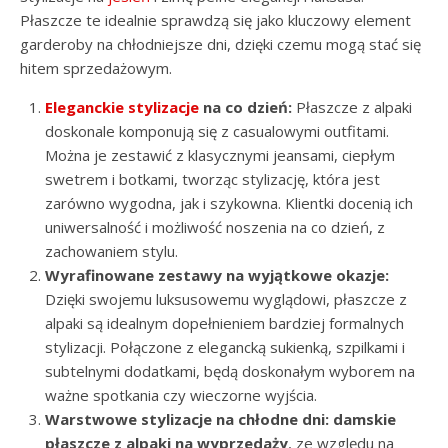
Płaszcze te idealnie sprawdzą się jako kluczowy element
garderoby na chłodniejsze dni, dzięki czemu mogą stać się
hitem sprzedażowym.
Eleganckie stylizacje
na co dzień:
Płaszcze z alpaki
doskonale komponują się z casualowymi outfitami.
Można je zestawić z klasycznymi jeansami, ciepłym
swetrem i botkami, tworząc stylizację, która jest
zarówno wygodna, jak i szykowna. Klientki docenią ich
uniwersalność i możliwość noszenia na co dzień, z
zachowaniem stylu.
Wyrafinowane zestawy na wyjątkowe okazje:
Dzięki swojemu luksusowemu wyglądowi, płaszcze z
alpaki są idealnym dopełnieniem bardziej formalnych
stylizacji. Połączone z elegancką sukienką, szpilkami i
subtelnymi dodatkami, będą doskonałym wyborem na
ważne spotkania czy wieczorne wyjścia.
Warstwowe stylizacje na chłodne dni:
damskie
płaszcze z alpaki na wyprzedaży
, ze względu na