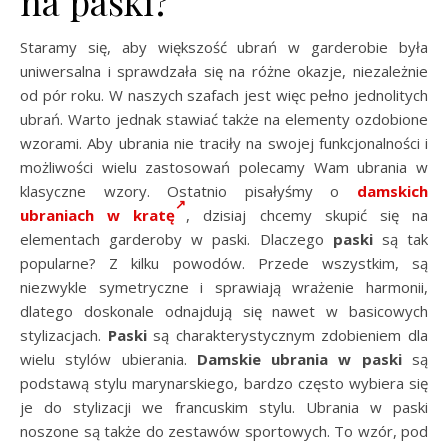
na paski?
Staramy się, aby większość ubrań w garderobie była
uniwersalna i sprawdzała się na różne okazje, niezależnie
od pór roku. W naszych szafach jest więc pełno jednolitych
ubrań. Warto jednak stawiać także na elementy ozdobione
wzorami. Aby ubrania nie traciły na swojej funkcjonalności i
możliwości wielu zastosowań polecamy Wam ubrania w
klasyczne wzory. Ostatnio pisałyśmy o
damskich
ubraniach w kratę
, dzisiaj chcemy skupić się na
elementach garderoby w paski. Dlaczego
paski
są tak
popularne? Z kilku powodów. Przede wszystkim, są
niezwykle symetryczne i sprawiają wrażenie harmonii,
dlatego doskonale odnajdują się nawet w basicowych
stylizacjach.
Paski
są charakterystycznym zdobieniem dla
wielu stylów ubierania.
Damskie ubrania w paski
są
podstawą stylu marynarskiego, bardzo często wybiera się
je do stylizacji we francuskim stylu. Ubrania w paski
noszone są także do zestawów sportowych. To wzór, pod