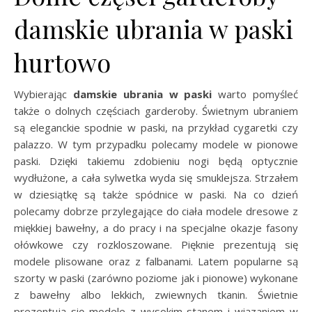
damskie ubrania w paski
hurtowo
Wybierając
damskie ubrania w paski
warto pomyśleć
także o dolnych częściach garderoby. Świetnym ubraniem
są eleganckie spodnie w paski, na przykład cygaretki czy
palazzo. W tym przypadku polecamy modele w pionowe
paski. Dzięki takiemu zdobieniu nogi będą optycznie
wydłużone, a cała sylwetka wyda się smuklejsza. Strzałem
w dziesiątkę są także spódnice w paski. Na co dzień
polecamy dobrze przylegające do ciała modele dresowe z
miękkiej bawełny, a do pracy i na specjalne okazje fasony
ołówkowe czy rozkloszowane. Pięknie prezentują się
modele plisowane oraz z falbanami. Latem popularne są
szorty w paski (zarówno poziome jak i pionowe) wykonane
z bawełny albo lekkich, zwiewnych tkanin. Świetnie
prezentują się modele z wysokim stanem i wiązaniem w