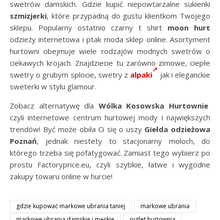
swetrów damskich. Gdzie kupić niepowtarzalne sukienki
szmizjerki
, które przypadną do gustu klientkom Twojego
sklepu. Popularny ostatnio czarny t shirt
moon hurt
odzieży internetowa i ptak moda sklep online. Asortyment
hurtowni obejmuje wiele rodzajów modnych swetrów o
ciekawych krojach. Znajdziecie tu zarówno zimowe, ciepłe
swetry o grubym splocie, swetry z
alpaki
jak i eleganckie
sweterki w stylu glamour.
Zobacz alternatywę dla
Wólka Kosowska Hurtownie
czyli internetowe centrum hurtowej mody i największych
trendów! Być może obiła Ci się o uszy
Giełda odzieżowa
Poznań
, jednak niestety to stacjonarny moloch, do
którego trzeba się pofatygować. Zamiast tego wybierz po
prostu Factoryprice.eu, czyli szybkie, łatwe i wygodne
zakupy towaru online w hurcie!
gdzie kupować markowe ubrania taniej
markowe ubrania
markowe ubrania damskie i męskie
outlet hurtownia