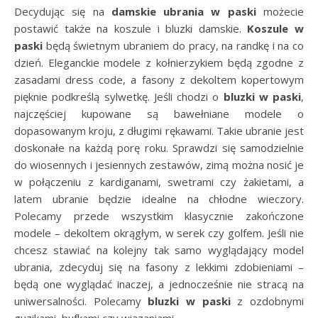
Decydując się na
damskie ubrania w paski
możecie
postawić także na koszule i bluzki damskie.
Koszule w
paski
będą świetnym ubraniem do pracy, na randkę i na co
dzień. Eleganckie modele z kołnierzykiem będą zgodne z
zasadami dress code, a fasony z dekoltem kopertowym
pięknie podkreślą sylwetkę. Jeśli chodzi o
bluzki w paski
,
najczęściej kupowane są bawełniane modele o
dopasowanym kroju, z długimi rękawami. Takie ubranie jest
doskonałe na każdą porę roku. Sprawdzi się samodzielnie
do wiosennych i jesiennych zestawów, zimą można nosić je
w połączeniu z kardiganami, swetrami czy żakietami, a
latem ubranie będzie idealne na chłodne wieczory.
Polecamy przede wszystkim klasycznie zakończone
modele – dekoltem okrągłym, w serek czy golfem. Jeśli nie
chcesz stawiać na kolejny tak samo wyglądający model
ubrania, zdecyduj się na fasony z lekkimi zdobieniami –
będą one wyglądać inaczej, a jednocześnie nie stracą na
uniwersalności. Polecamy
bluzki w paski
z ozdobnymi
guzikami, bufkami czy wiązaniami.