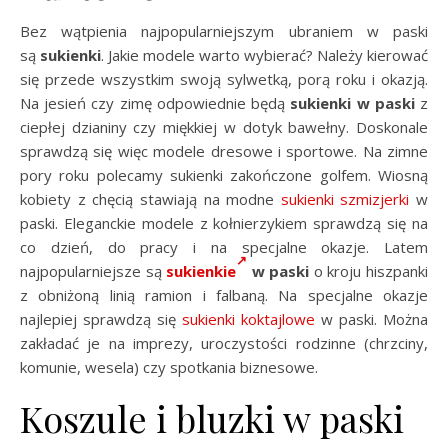
Bez wątpienia najpopularniejszym ubraniem w paski
są
sukienki
. Jakie modele warto wybierać? Należy kierować
się przede wszystkim swoją sylwetką, porą roku i okazją.
Na jesień czy zimę odpowiednie będą
sukienki w paski
z
ciepłej dzianiny czy miękkiej w dotyk bawełny. Doskonale
sprawdzą się więc modele dresowe i sportowe. Na zimne
pory roku polecamy sukienki zakończone golfem. Wiosną
kobiety z chęcią stawiają na modne
sukienki szmizjerki
w
paski. Eleganckie modele z kołnierzykiem sprawdzą się na
co dzień, do pracy i na specjalne okazje. Latem
najpopularniejsze są
sukienkie
w paski
o kroju hiszpanki
z obniżoną linią ramion i falbaną. Na specjalne okazje
najlepiej sprawdzą się
sukienki koktajlowe
w paski. Można
zakładać je na imprezy, uroczystości rodzinne (chrzciny,
komunie, wesela) czy spotkania biznesowe.
Koszule i bluzki w paski