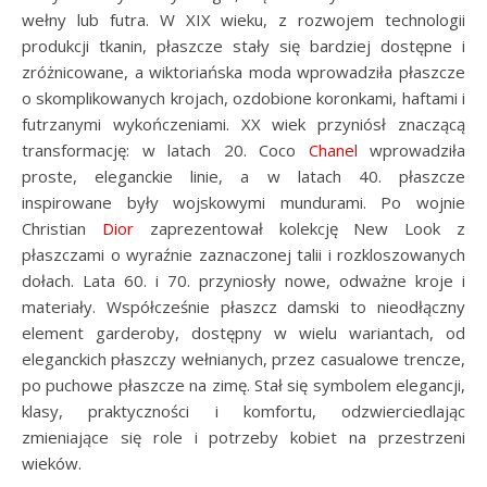
wełny lub futra. W XIX wieku, z rozwojem technologii
produkcji tkanin, płaszcze stały się bardziej dostępne i
zróżnicowane, a wiktoriańska moda wprowadziła płaszcze
o skomplikowanych krojach, ozdobione koronkami, haftami i
futrzanymi wykończeniami. XX wiek przyniósł znaczącą
transformację: w latach 20. Coco
Chanel
wprowadziła
proste, eleganckie linie, a w latach 40. płaszcze
inspirowane były wojskowymi mundurami. Po wojnie
Christian
Dior
zaprezentował kolekcję New Look z
płaszczami o wyraźnie zaznaczonej talii i rozkloszowanych
dołach. Lata 60. i 70. przyniosły nowe, odważne kroje i
materiały. Współcześnie płaszcz damski to nieodłączny
element garderoby, dostępny w wielu wariantach, od
eleganckich płaszczy wełnianych, przez casualowe trencze,
po puchowe płaszcze na zimę. Stał się symbolem elegancji,
klasy, praktyczności i komfortu, odzwierciedlając
zmieniające się role i potrzeby kobiet na przestrzeni
wieków.