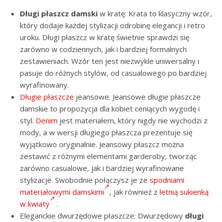
Długi płaszcz damski
w kratę: Krata to klasyczny wzór,
który dodaje każdej stylizacji odrobinę elegancji i retro
uroku. Długi płaszcz w kratę świetnie sprawdzi się
zarówno w codziennych, jak i bardziej formalnych
zestawieniach. Wzór ten jest niezwykle uniwersalny i
pasuje do różnych stylów, od casualowego po bardziej
wyrafinowany.
Długie płaszcze
jeansowe: Jeansowe długie płaszcze
damskie to propozycja dla kobiet ceniących wygodę i
styl.
Denim
jest materiałem, który nigdy nie wychodzi z
mody, a w wersji długiego płaszcza prezentuje się
wyjątkowo oryginalnie. Jeansowy płaszcz można
zestawić z różnymi elementami garderoby, tworząc
zarówno casualowe, jak i bardziej wyrafinowane
stylizacje. Swobodnie połączysz je ze
spodniami
materiałowymi damskimi
, jak również z
letnią sukienką
w kwiaty
.
Eleganckie dwurzędowe płaszcze: Dwurzędowy
długi