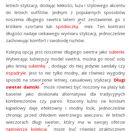
letnich stylizacji, dodając lekkości, luzu i stylowego akcentu
do letnich outfitów. Jednym z popularnych sposobów
noszenia długiego swetra latem jest zestawienie go z
krótkimi szortami lub
spódniczką
mini. Ten kontrast
długości nadaje ciekawego wymiaru stylizacji, jednocześnie
zachowując komfort i swobodę ruchów.
Kolejną opcją jest noszenie długiego swetra jako
sukienki
.
Wybierając luźniejszy model swetra, można go nosić solo
jako letnią
sukienkę
, dodając do niej jedynie sandały czy
espadryle
. Jest to nie tylko modny, ale również wygodny
sposób na stworzenie letniej, casualowej stylizacji.
Długi
sweter damski
może również być noszony na plaży lub
basenie jako doskonała alternatywa dla tradycyjnych
kombinezonów czy pareo. Rzucony luźno na kostium
kąpielowy daje efektowny i modny look, jednocześnie
chroniąc przed chłodem wietrznego wieczoru. W letnich
wieczorach długi sweter, który ma w swojej ofercie
najnowsza kolekcja
może być również praktycznym