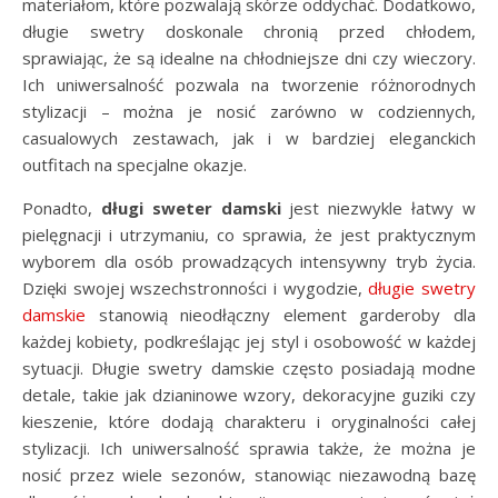
materiałom, które pozwalają skórze oddychać. Dodatkowo,
długie swetry doskonale chronią przed chłodem,
sprawiając, że są idealne na chłodniejsze dni czy wieczory.
Ich uniwersalność pozwala na tworzenie różnorodnych
stylizacji – można je nosić zarówno w codziennych,
casualowych zestawach, jak i w bardziej eleganckich
outfitach na specjalne okazje.
Ponadto,
długi sweter damski
jest niezwykle łatwy w
pielęgnacji i utrzymaniu, co sprawia, że jest praktycznym
wyborem dla osób prowadzących intensywny tryb życia.
Dzięki swojej wszechstronności i wygodzie,
długie swetry
damskie
stanowią nieodłączny element garderoby dla
każdej kobiety, podkreślając jej styl i osobowość w każdej
sytuacji. Długie swetry damskie często posiadają modne
detale, takie jak dzianinowe wzory, dekoracyjne guziki czy
kieszenie, które dodają charakteru i oryginalności całej
stylizacji. Ich uniwersalność sprawia także, że można je
nosić przez wiele sezonów, stanowiąc niezawodną bazę