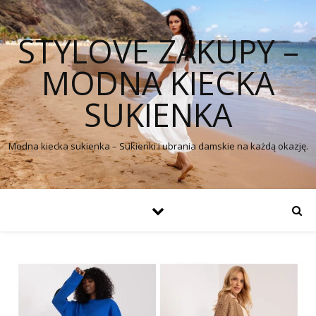
STYLOVE ZAKUPY –
MODNA KIECKA
SUKIENKA
Modna kiecka sukienka – Sukienki i ubrania damskie na każdą okazję.