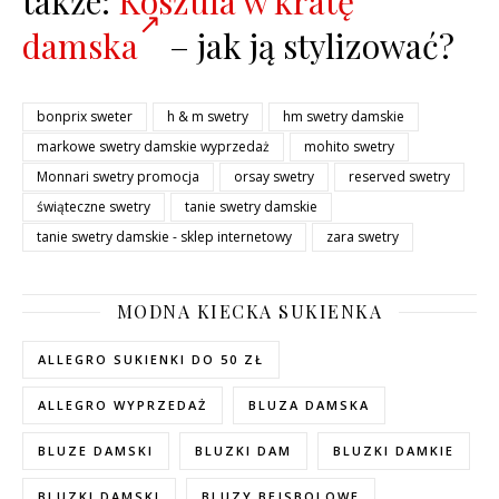
także:
Koszula w kratę
damska
– jak ją stylizować?
bonprix sweter
h & m swetry
hm swetry damskie
markowe swetry damskie wyprzedaż
mohito swetry
Monnari swetry promocja
orsay swetry
reserved swetry
świąteczne swetry
tanie swetry damskie
tanie swetry damskie - sklep internetowy
zara swetry
MODNA KIECKA SUKIENKA
ALLEGRO SUKIENKI DO 50 ZŁ
ALLEGRO WYPRZEDAŻ
BLUZA DAMSKA
BLUZE DAMSKI
BLUZKI DAM
BLUZKI DAMKIE
BLUZKI DAMSKI
BLUZY BEJSBOLOWE