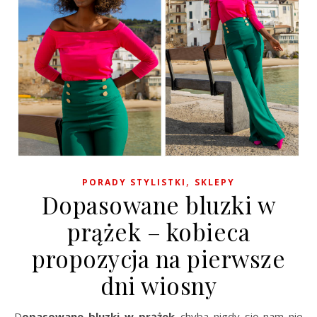
,
PORADY STYLISTKI
SKLEPY
Dopasowane bluzki w
prążek – kobieca
propozycja na pierwsze
dni wiosny
Dopasowane bluzki w prążek
chyba nigdy się nam nie