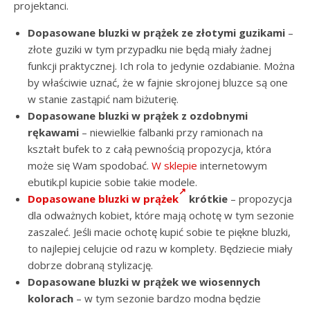
projektanci.
Dopasowane bluzki w prążek ze złotymi guzikami
–
złote guziki w tym przypadku nie będą miały żadnej
funkcji praktycznej. Ich rola to jedynie ozdabianie. Można
by właściwie uznać, że w fajnie skrojonej bluzce są one
w stanie zastąpić nam biżuterię.
Dopasowane bluzki w prążek z ozdobnymi
rękawami
– niewielkie falbanki przy ramionach na
kształt bufek to z całą pewnością propozycja, która
może się Wam spodobać.
W sklepie
internetowym
ebutik.pl kupicie sobie takie modele.
Dopasowane bluzki w prążek
krótkie
– propozycja
dla odważnych kobiet, które mają ochotę w tym sezonie
zaszaleć. Jeśli macie ochotę kupić sobie te piękne bluzki,
to najlepiej celujcie od razu w komplety. Będziecie miały
dobrze dobraną stylizację.
Dopasowane bluzki w prążek we wiosennych
kolorach
– w tym sezonie bardzo modna będzie