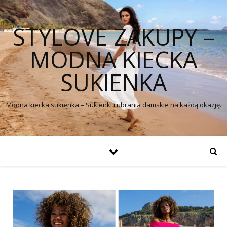
STYLOVE ZAKUPY –
MODNA KIECKA
SUKIENKA
Modna kiecka sukienka – Sukienki i ubrania damskie na każdą okazję.