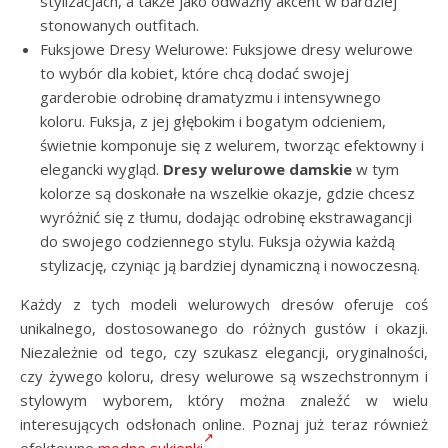
stylizacjach, a także jako odważny akcent w bardziej
stonowanych outfitach.
Fuksjowe Dresy Welurowe: Fuksjowe dresy welurowe
to wybór dla kobiet, które chcą dodać swojej
garderobie odrobinę dramatyzmu i intensywnego
koloru. Fuksja, z jej głębokim i bogatym odcieniem,
świetnie komponuje się z welurem, tworząc efektowny i
elegancki wygląd.
Dresy welurowe damskie
w tym
kolorze są doskonałe na wszelkie okazje, gdzie chcesz
wyróżnić się z tłumu, dodając odrobinę ekstrawagancji
do swojego codziennego stylu. Fuksja ożywia każdą
stylizację, czyniąc ją bardziej dynamiczną i nowoczesną.
Każdy z tych modeli welurowych dresów oferuje coś
unikalnego, dostosowanego do różnych gustów i okazji.
Niezależnie od tego, czy szukasz elegancji, oryginalności,
czy żywego koloru, dresy welurowe są wszechstronnym i
stylowym wyborem, który można znaleźć w wielu
interesujących odsłonach online. Poznaj już teraz również