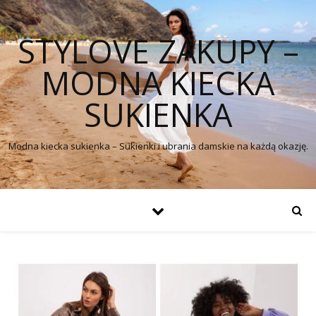
STYLOVE ZAKUPY –
MODNA KIECKA
SUKIENKA
Modna kiecka sukienka – Sukienki i ubrania damskie na każdą okazję.