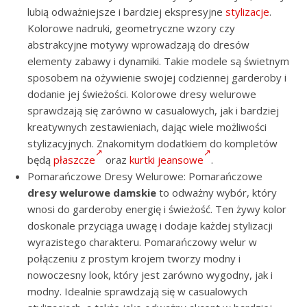
lubią odważniejsze i bardziej ekspresyjne
stylizacje
.
Kolorowe nadruki, geometryczne wzory czy
abstrakcyjne motywy wprowadzają do dresów
elementy zabawy i dynamiki. Takie modele są świetnym
sposobem na ożywienie swojej codziennej garderoby i
dodanie jej świeżości. Kolorowe dresy welurowe
sprawdzają się zarówno w casualowych, jak i bardziej
kreatywnych zestawieniach, dając wiele możliwości
stylizacyjnych. Znakomitym dodatkiem do kompletów
będą
płaszcze
oraz
kurtki jeansowe
.
Pomarańczowe Dresy Welurowe: Pomarańczowe
dresy welurowe damskie
to odważny wybór, który
wnosi do garderoby energię i świeżość. Ten żywy kolor
doskonale przyciąga uwagę i dodaje każdej stylizacji
wyrazistego charakteru. Pomarańczowy welur w
połączeniu z prostym krojem tworzy modny i
nowoczesny look, który jest zarówno wygodny, jak i
modny. Idealnie sprawdzają się w casualowych