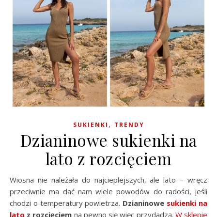
,
SUKIENKI
TRENDY
Dzianinowe sukienki na
lato z rozcięciem
Wiosna nie należała do najcieplejszych, ale lato – wręcz
przeciwnie ma dać nam wiele powodów do radości, jeśli
chodzi o temperatury powietrza.
Dzianinowe
sukienki na
lato
z rozcięciem
na pewno się więc przydadzą.
W sklepie