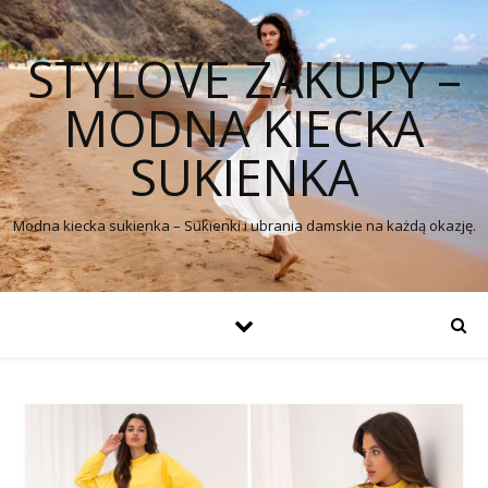
STYLOVE ZAKUPY –
MODNA KIECKA
SUKIENKA
Modna kiecka sukienka – Sukienki i ubrania damskie na każdą okazję.