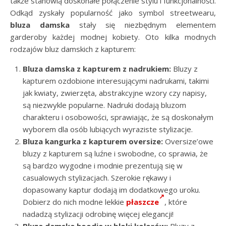
także stanowią doskonałe połączenie stylu i funkcjonalności.
Odkąd zyskały popularność jako symbol streetwearu,
bluza damska
stały się niezbędnym elementem
garderoby każdej modnej kobiety. Oto kilka modnych
rodzajów bluz damskich z kapturem:
Bluza damska z kapturem z nadrukiem:
Bluzy z
kapturem ozdobione interesującymi nadrukami, takimi
jak kwiaty, zwierzęta, abstrakcyjne wzory czy napisy,
są niezwykle popularne. Nadruki dodają bluzom
charakteru i osobowości, sprawiając, że są doskonałym
wyborem dla osób lubiących wyraziste stylizacje.
Bluza kangurka z kapturem oversize:
Oversize’owe
bluzy z kapturem są luźne i swobodne, co sprawia, że
są bardzo wygodne i modnie prezentują się w
casualowych stylizacjach. Szerokie rękawy i
dopasowany kaptur dodają im dodatkowego uroku.
Dobierz do nich modne lekkie
płaszcze
, które
nadadzą stylizacji odrobinę więcej elegancji!