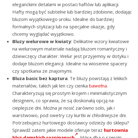
eleganckimi detalami w postaci haftów lub aplikacji.
Hafty mogą być subtelne lub bardziej zdobione, dodając
bluzom wyjątkowego uroku. Idealne do bardziej
formalnych stylizacji lub na specjalne okazje, gdy
chcemy wyglądać wyjątkowo.
Bluzy welurowe w kwiaty
: Delikatne wzory kwiatowe
na welurowym materiale nadają bluzom romantyczny i
dziewczęcy charakter. Welur jest przyjemny w dotyku i
dodaje bluzom elegancji. Idealne na wiosenne spacery
czy spotkania ze znajomymi.
Bluza basic bez kaptura
: Te bluzy powstają z lekkich
materiałów, takich jak len czy cienka
bawełna
.
Charakteryzują się prostym krojem i minimalistycznym
designem, co sprawia, że są doskonałą opcją na
cieplejsze dni. Można je nosić zarówno solo, jak i
warstwowo, pod swetry czy kurtki w chłodniejsze dni.
Potrzebujesz hurtowego dostawcy odzieży do sklepu?
Sprawdź zatem jakie modele oferuje teraz
hurtownia
bluz damskich rozpinanych
, która dba o szeroki