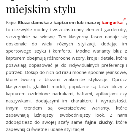
miejskim stylu
Fajna
Bluza damska z kapturem lub inaczej
kangurka
,
to niezwykle modny i wszechstronny element garderoby,
szczególnie na wiosnę. Ten klasyczny fason nadaje się
doskonale do wielu różnych stylizacji, dodając im
sportowego szyku i komfortu. Modne warianty bluz z
kapturem obejmują różnorodne wzory, kroje i detale, które
pozwalają dopasować je do indywidualnych preferencji i
potrzeb. Dokup do nich od razu modne spodnie jeansowe,
które tworzą z bluzami znakomite stylizacje. Oprócz
klasycznych, gładkich modeli, popularne są także bluzy z
kapturem ozdobione nadrukami, haftami, aplikacjami czy
naszywkami, dodającymi im charakteru i wyrazistości.
Innym trendem są oversize’owe warianty, które
zapewniają luźniejszy, swobodniejszy look. Z nami
zdobędziesz do swojej szafy same
fajne ciuchy
, które
zapewnią Ci świetne i udane stylizacje!