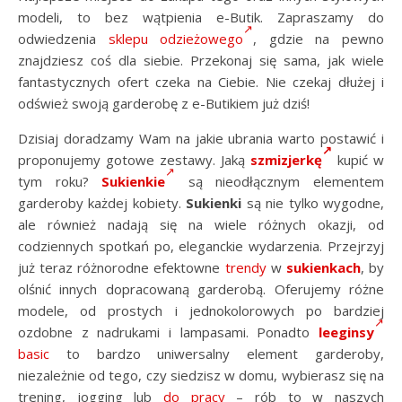
modeli, to bez wątpienia e-Butik. Zapraszamy do
odwiedzenia
sklepu odzieżowego
, gdzie na pewno
znajdziesz coś dla siebie. Przekonaj się sama, jak wiele
fantastycznych ofert czeka na Ciebie. Nie czekaj dłużej i
odśwież swoją garderobę z e-Butikiem już dziś!
Dzisiaj doradzamy Wam na jakie ubrania warto postawić i
proponujemy gotowe zestawy. Jaką
szmizjerkę
kupić w
tym roku?
Sukienkie
są nieodłącznym elementem
garderoby każdej kobiety.
Sukienki
są nie tylko wygodne,
ale również nadają się na wiele różnych okazji, od
codziennych spotkań po, eleganckie wydarzenia. Przejrzyj
już teraz różnorodne efektowne
trendy
w
sukienkach
, by
olśnić innych dopracowaną garderobą. Oferujemy różne
modele, od prostych i jednokolorowych po bardziej
ozdobne z nadrukami i lampasami. Ponadto
leeginsy
basic
to bardzo uniwersalny element garderoby,
niezależnie od tego, czy siedzisz w domu, wybierasz się na
trening, jogging lub
do pracy
– rób to w naszych