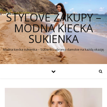
STYLOVE ZAKUPY –
MODNA KIECKA
SUKIENKA
Modna kiecka sukienka – Sukienki i ubrania damskie na każdą okazję.