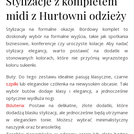
Stylizacje z kompletem
midi z Hurtowni odzieży
Stylizacja na formalne okazje. Bordowy komplet to
doskonały wybór na formalne wyjścia, takie jak spotkania
biznesowe, konferencje czy uroczyste kolacje. Aby nadać
stylizacji elegancji, warto postawić na dodatki w
stonowanych kolorach, które nie przyćmią wyrazistego
koloru sukienki.
Buty: Do tego zestawu idealnie pasują klasyczne, czarne
szpilki
lub eleganckie czółenka na niewysokim obcasie. Taki
wybór butów dodaje klasy i elegancji, a jednocześnie
optycznie wydłuża nogi.
Biżuteria
: Postaw na delikatne, złote dodatki, które
dodadzą blasku stylizacji, ale jednocześnie będą utrzymane
w eleganckim tonie. Możesz wybrać minimalistyczny
naszyjnik oraz bransoletkę.
Torebka: Kopertówka w odcieniu czerni lub złota będzie