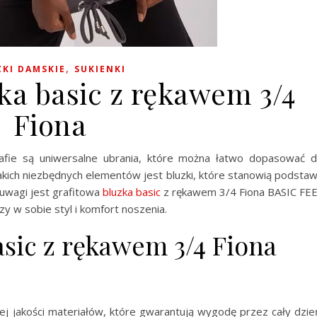
,
ZKI DAMSKIE
SUKIENKI
ka basic z rękawem 3/4
Fiona
afie są uniwersalne ubrania, które można łatwo dopasować 
z takich niezbędnych elementów jest bluzki, które stanowią podsta
uwagi jest grafitowa
bluzka
basic
z rękawem 3/4 Fiona BASIC FE
czy w sobie styl i komfort noszenia.
asic z rękawem 3/4 Fiona
j jakości materiałów, które gwarantują wygodę przez cały dzie