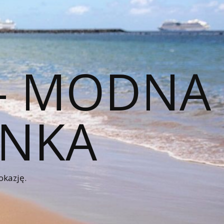
 – MODNA
ENKA
okazję.