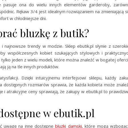
 że pasuje ona do wielu innych elementów garderoby, zarów
 spódnic. Rękaw 3/4 jest idealnym rozwiązaniem na zmieniającą s
ort w chłodniejsze dni.
rać bluzkę z butik?
ć i najnowsze trendy w modzie. Sklep ebutik.pl słynie z szeroki
eby współczesnych kobiet szukających stylowych i praktyczny
ylko jeden z wielu modeli, które można znaleźć w bogatej oferc
ają ją na tle innych produktów.
ysfakcji. Dzięki intuicyjnemu interfejsowi sklepu, każdy zak
a dostępnych rozmiarów sprawia, że każda kobieta może znale
e i atrakcyjne ceny sprawiają, że zakupy w ebutik.pl to prawdzi
dostępne w ebutik.pl
cić uwagę na inne dostępne
bluzki damski
, które mogą wzbogac