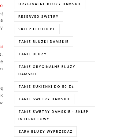
ORYGINALNE BLUZY DAMSKIE
o
ką
RESERVED SWETRY
ła
sy
SKLEP EBUTIK.PL
TANIE BLUZKI DAMSKIE
ki
e,
TANIE BLUZY
ię
TANIE ORYGINALNE BLUZY
em
DAMSKIE
TANIE SUKIENKI DO 50 ZŁ
nę
ak
TANIE SWETRY DAMSKIE
 w
TANIE SWETRY DAMSKIE - SKLEP
INTERNETOWY
ZARA BLUZY WYPRZEDAŻ