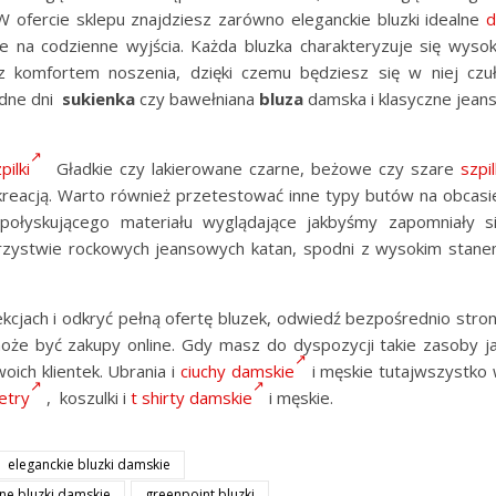
ofercie sklepu znajdziesz zarówno eleganckie bluzki idealne
d
ne na codzienne wyjścia. Każda bluzka charakteryzuje się wyso
 komfortem noszenia, dzięki czemu będziesz się w niej czu
odne dni
sukienka
czy bawełniana
bluza
damska i klasyczne jean
pilki
Gładkie czy lakierowane czarne, beżowe czy szare
szpil
 kreacją. Warto również przetestować inne typy butów na obcasi
 połyskującego materiału wyglądające jakbyśmy zapomniały s
rzystwie rockowych jeansowych katan, spodni z wysokim stan
kcjach i odkryć pełną ofertę bluzek, odwiedź bezpośrednio stro
 może być zakupy online. Gdy masz do dyspozycji takie zasoby j
oich klientek. Ubrania i
ciuchy damskie
i męskie tutajwszystko
etry
, koszulki i
t shirty damskie
i męskie.
eleganckie bluzki damskie
jne bluzki damskie
greenpoint bluzki