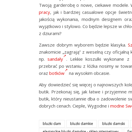
Twoją garderobę o nowe, ciekawe modele. W 
pracy
, jak i bardziej casualowe opcje świet
jakością wykonania, modnym designem oraz
wyjątkowo i stylowo. Co będzie lepsze w chł
z dziurami?
Zawsze dobrym wyborem będzie klasyka.
Sz
znakomicie „zagrają” z weselną czy oficjalną
np.
sandały
. Lekkie koszulki wykonane z
przebrać po wstaniu z łóżka nosimy w towa
oraz
botków
na wysokim obcasie.
Aby dowiedzieć się więcej o najnowszych kole
butik. Przekonaj się, jak łatwe i przyjemne
butik, który nieustannie dba o zadowolenie sw
dobrych cenach. Ciepłe, Wygodne i
modne Sw
bluzki dam
bluzki damkie
bluzki damski
eleganckie bluzki damskie - sklep internetowy
fa