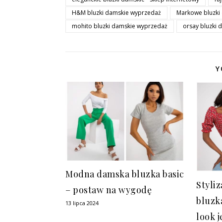
H&M bluzki damskie wyprzedaż
Markowe bluzki
mohito bluzki damskie wyprzedaż
orsay bluzki
Y
Modna damska bluzka basic
Styli
– postaw na wygodę
bluzk
13 lipca 2024
look j