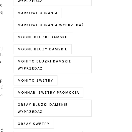
WYPRZEDAŻ
no
ię
MARKOWE UBRANIA
MARKOWE UBRANIA WYPRZEDAŻ
MODNE BLUZKI DAMSKIE
ej
MODNE BLUZY DAMSKIE
ch
ie
MOHITO BLUZKI DAMSKIE
WYPRZEDAŻ
up
MOHITO SWETRY
źć
MONNARI SWETRY PROMOCJA
wa
ORSAY BLUZKI DAMSKIE
WYPRZEDAŻ
ORSAY SWETRY
ić