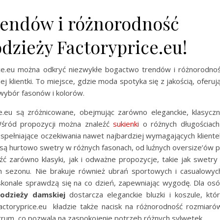
rendów i różnorodność
dzieży Factoryprice.eu!
ice.eu można odkryć niezwykłe bogactwo trendów i różnorodno
 klientki. To miejsce, gdzie moda spotyka się z jakością, oferuj
 wybór fasonów i kolorów.
e.eu są zróżnicowane, obejmując zarówno eleganckie, klasycz
 Wśród propozycji można znaleźć
sukienki
o różnych długościach
pełniające oczekiwania nawet najbardziej wymagających kliente
są hurtowo swetry w różnych fasonach, od luźnych oversize’ów 
 zarówno klasyki, jak i odważne propozycje, takie jak swetry
 sezonu. Nie brakuje również ubrań sportowych i casualowyc
oskonale sprawdzą się na co dzień, zapewniając wygodę. Dla os
 odzieży damskiej
dostarcza eleganckie bluzki i koszule, któ
actoryprice.eu
kładzie także nacisk na różnorodność rozmiaró
rum, co pozwala na zaspokojenie potrzeb różnych sylwetek.