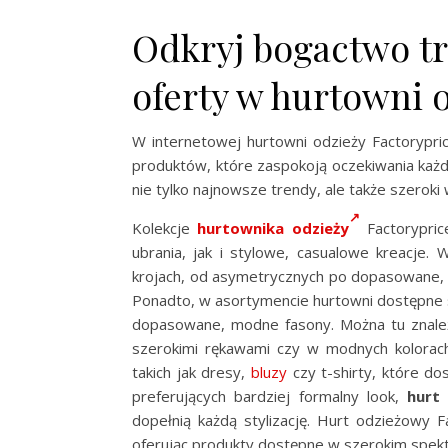
Odkryj bogactwo t
oferty w hurtowni o
W internetowej hurtowni odzieży Factorypr
produktów, które zaspokoją oczekiwania każdej
nie tylko najnowsze trendy, ale także szeroki
Kolekcje
hurtownika odzieży
Factorypric
ubrania, jak i stylowe, casualowe kreacje.
krojach, od asymetrycznych po dopasowane, s
Ponadto, w asortymencie hurtowni dostępne 
dopasowane, modne fasony. Można tu znaleźć
szerokimi rękawami czy w modnych kolorach
takich jak dresy,
bluzy
czy t-shirty, które d
preferujących bardziej formalny look,
hurt
dopełnią każdą stylizację. Hurt odzieżowy F
oferując produkty dostępne w szerokim spekt