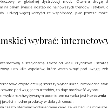
luczowy w globalnej dystrybucji mody. Otwiera drogę 
kom na całym świecie dostęp do najnowszych trendów i stylów, 
dy. Odkryj więcej korzyści ze współpracy, jakie jeszcze może
damskiej wybrać: internetow
ternetową a stacjonarną zależy od wielu czynników i strateg
eżowy. Oto kilka aspektów, które warto wziąć pod uwagę, że
nternetowe często oferują szerszy wybór ubrań, różnorodne styl
óżnicowane pod względem trendów, co daje możliwość wyboru
niezwykle rozchwytywanym podmiotem na rynku jest
hurtownia
j jakości i modne produkty w dobrych cenach.
gą często oferować konkurencyjne ceny, ze względu na mniejsze