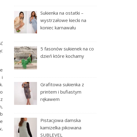
Sukienka na ostatki –
wystrzałowe kiecki na
koniec karnawału
ść
5 fasonów sukienek na co
ąc
dzień które kochamy
ne
 i
k.
Grafitowa sukienka z
po
printem i bufiastym
 z
rękawem
h,
ób
Pistacjowa damska
re
kamizelka pikowana
w,
SUBLEVEL