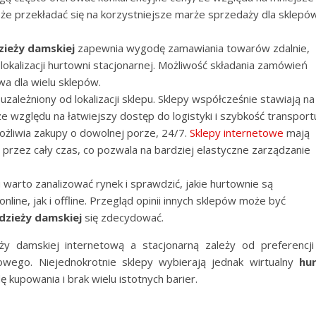
że przekładać się na korzystniejsze marże sprzedaży dla sklepó
zieży damskiej
zapewnia wygodę zamawiania towarów zdalnie,
okalizacji hurtowni stacjonarnej. Możliwość składania zamówień
wa dla wielu sklepów.
zależniony od lokalizacji sklepu. Sklepy współcześnie stawiają na
e względu na łatwiejszy dostęp do logistyki i szybkość transport
możliwia zakupy o dowolnej porze, 24/7.
Sklepy internetowe
mają
rzez cały czas, co pozwala na bardziej elastyczne zarządzanie
warto zanalizować rynek i sprawdzić, jakie hurtownie są
ine, jak i offline. Przegląd opinii innych sklepów może być
dzieży damskiej
się zdecydować.
y damskiej internetową a stacjonarną zależy od preferencji
żowego. Niejednokrotnie sklepy wybierają jednak wirtualny
hu
kupowania i brak wielu istotnych barier.