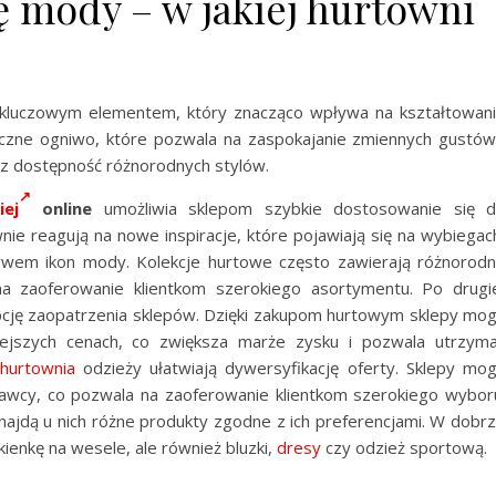
 mody – w jakiej hurtowni
 kluczowym elementem, który znacząco wpływa na kształtowan
czne ogniwo, które pozwala na zaspokajanie zmiennych gustów
az dostępność różnorodnych stylów.
ej
online
umożliwia sklepom szybkie dostosowanie się 
nie reagują na nowe inspiracje, które pojawiają się na wybiegac
wem ikon mody. Kolekcje hurtowe często zawierają różnorod
na zaoferowanie klientkom szerokiego asortymentu. Po drugi
cję zaopatrzenia sklepów. Dzięki zakupom hurtowym sklepy mo
niejszych cenach, co zwiększa marże zysku i pozwala utrzym
hurtownia
odzieży ułatwiają dywersyfikację oferty. Sklepy mo
awcy, co pozwala na zaoferowanie klientkom szerokiego wybor
 znajdą u nich różne produkty zgodne z ich preferencjami. W dobr
kienkę na wesele, ale również bluzki,
dresy
czy odzież sportową.