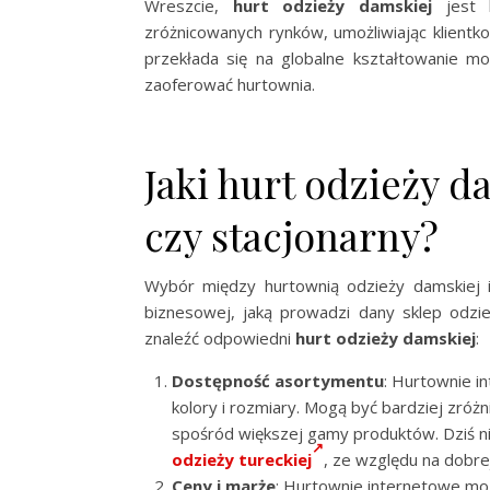
Wreszcie,
hurt odzieży damskiej
jest k
zróżnicowanych rynków, umożliwiając klient
przekłada się na globalne kształtowanie mo
zaoferować hurtownia.
Jaki hurt odzieży 
czy stacjonarny?
Wybór między hurtownią odzieży damskiej in
biznesowej, jaką prowadzi dany sklep odzi
znaleźć odpowiedni
hurt odzieży damskiej
:
Dostępność asortymentu
: Hurtownie i
kolory i rozmiary. Mogą być bardziej zr
spośród większej gamy produktów. Dziś 
odzieży tureckiej
, ze względu na dobre
Ceny i marże
: Hurtownie internetowe mo