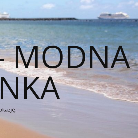
 – MODNA
ENKA
okazję.