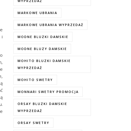
WYPRZEDAŻ
MARKOWE UBRANIA
MARKOWE UBRANIA WYPRZEDAŻ
ie
 i
MODNE BLUZKI DAMSKIE
MODNE BLUZY DAMSKIE
do
MOHITO BLUZKI DAMSKIE
h,
WYPRZEDAŻ
ne
e,
MOHITO SWETRY
gą
ać
MONNARI SWETRY PROMOCJA
gą
u.
ORSAY BLUZKI DAMSKIE
ze
WYPRZEDAŻ
ORSAY SWETRY