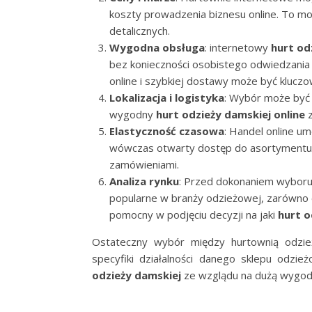
koszty prowadzenia biznesu online. To mo
detalicznych.
Wygodna obsługa
: internetowy
hurt od
bez konieczności osobistego odwiedzania l
online i szybkiej dostawy może być kluczo
Lokalizacja i logistyka
: Wybór może być u
wygodny
hurt odzieży damskiej online
z
Elastyczność czasowa
: Handel online u
wówczas otwarty dostęp do asortymentu p
zamówieniami.
Analiza rynku
: Przed dokonaniem wyboru 
popularne w branży odzieżowej, zarówno onl
pomocny w podjęciu decyzji na jaki
hurt o
Ostateczny wybór między hurtownią odzież
specyfiki działalności danego sklepu odzie
odzieży damskiej
ze wzglądu na dużą wygodę 