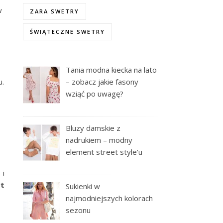
w
ZARA SWETRY
ŚWIĄTECZNE SWETRY
Tania modna kiecka na lato
u.
– zobacz jakie fasony
wziąć po uwagę?
Bluzy damskie z
nadrukiem – modny
element street style’u
 i
rt
Sukienki w
najmodniejszych kolorach
sezonu