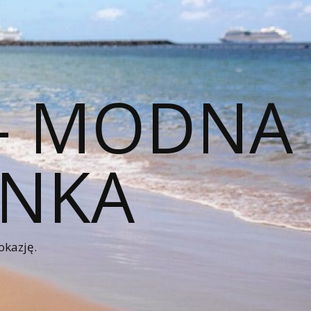
 – MODNA
ENKA
okazję.