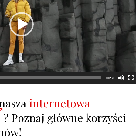
00:31
 nasza
internetowa
? Poznaj główne korzyści
hów!