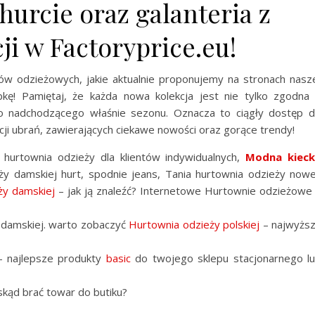
hurcie oraz galanteria z
ji w Factoryprice.eu!
ów odzieżowych, jakie aktualnie proponujemy na stronach nasz
kę! Pamiętaj, że każda nowa kolekcja jest nie tylko zgodna
do nadchodzącego właśnie sezonu. Oznacza to ciągły dostęp 
cji ubrań, zawierających ciekawe nowości oraz gorące trendy!
, hurtownia odzieży dla klientów indywidualnych,
Modna kiec
y damskiej hurt, spodnie jeans, Tania hurtownia odzieży nowe
ży damskiej
– jak ją znaleźć? Internetowe Hurtownie odzieżowe
y damskiej. warto zobaczyć
Hurtownia odzieży polskiej
– najwyżs
– najlepsze produkty
basic
do twojego sklepu stacjonarnego l
skąd brać towar do butiku?