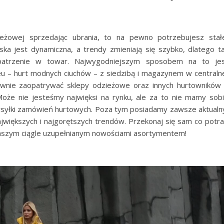
zieżowej sprzedając ubrania, to na pewno potrzebujesz stał
a jest dynamiczna, a trendy zmieniają się szybko, dlatego t
patrzenie w towar. Najwygodniejszym sposobem na to je
eu – hurt modnych ciuchów – z siedzibą i magazynem w centraln
awnie zaopatrywać sklepy odzieżowe oraz innych hurtowników
 Może nie jesteśmy najwięksi na rynku, ale za to nie mamy sob
i wysyłki zamówień hurtowych. Poza tym posiadamy zawsze aktualn
jwiększych i najgorętszych trendów. Przekonaj się sam co potra
naszym ciągle uzupełnianym nowościami asortymentem!