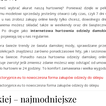
neś wybrać akurat naszą hurtownię? Ponieważ dzięki w peł
u modelowi sprzedaży jesteśmy otwarci cały czas, czyli 7 dni
 u nas zrobisz zakupy online kiedy tylko chcesz, dowolnego dn
ówienia możesz składać także w weekendy oraz dni świąteczn
. Po drugie jako
internetowa hurtownia odzieży damski
ojawiają się u nas regularnie.
ra świeże trendy ze świata damskiej mody, sprawdzane prz
kolekcjach znajdziesz zarówno ponadczasowe hity, jak i sezono
 na świecie. Ponadto nasza hurtownia odzieży damskiej onli
eptuje zwroty! Jeśli zmienisz zdanie możesz więc odstąpić od umo
do hurtowni w 24 godziny. To komfort zamawiania i wielka wygoda
Factoryprice.eu to nowoczesna forma zakupów odzieży do sklepu
iej – najmodniejsze