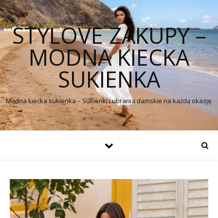
STYLOVE ZAKUPY –
MODNA KIECKA
SUKIENKA
Modna kiecka sukienka – Sukienki i ubrania damskie na każdą okazję.