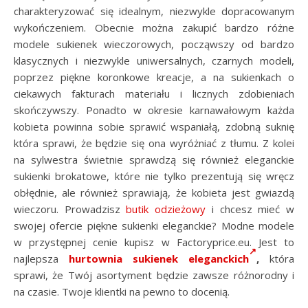
charakteryzować się idealnym, niezwykle dopracowanym
wykończeniem. Obecnie można zakupić bardzo różne
modele sukienek wieczorowych, począwszy od bardzo
klasycznych i niezwykle uniwersalnych, czarnych modeli,
poprzez piękne koronkowe kreacje, a na sukienkach o
ciekawych fakturach materiału i licznych zdobieniach
skończywszy. Ponadto w okresie karnawałowym każda
kobieta powinna sobie sprawić wspaniałą, zdobną suknię
która sprawi, że będzie się ona wyróżniać z tłumu. Z kolei
na sylwestra świetnie sprawdzą się również eleganckie
sukienki brokatowe, które nie tylko prezentują się wręcz
obłędnie, ale również sprawiają, że kobieta jest gwiazdą
wieczoru. Prowadzisz
butik odzieżowy
i chcesz mieć w
swojej ofercie piękne sukienki eleganckie? Modne modele
w przystępnej cenie kupisz w Factoryprice.eu. Jest to
najlepsza
hurtownia sukienek eleganckich
,
która
sprawi, że Twój asortyment będzie zawsze różnorodny i
na czasie. Twoje klientki na pewno to docenią.