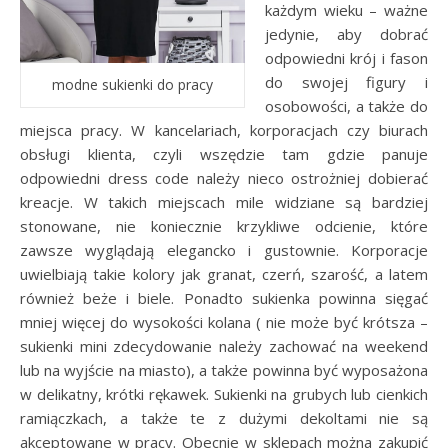
każdym wieku – ważne
jedynie, aby dobrać
odpowiedni krój i fason
do swojej figury i
modne sukienki do pracy
osobowości, a także do
miejsca pracy. W kancelariach, korporacjach czy biurach
obsługi klienta, czyli wszędzie tam gdzie panuje
odpowiedni dress code należy nieco ostrożniej dobierać
kreacje. W takich miejscach mile widziane są bardziej
stonowane, nie koniecznie krzykliwe odcienie, które
zawsze wyglądają elegancko i gustownie. Korporacje
uwielbiają takie kolory jak granat, czerń, szarość, a latem
również beże i biele. Ponadto sukienka powinna sięgać
mniej więcej do wysokości kolana ( nie może być krótsza –
sukienki mini zdecydowanie należy zachować na weekend
lub na wyjście na miasto), a także powinna być wyposażona
w delikatny, krótki rękawek. Sukienki na grubych lub cienkich
ramiączkach, a także te z dużymi dekoltami nie są
akceptowane w pracy. Obecnie w sklepach można zakupić