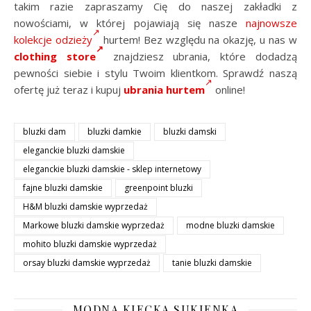
takim razie zapraszamy Cię do naszej zakładki z
nowościami, w której pojawiają się nasze
najnowsze
kolekcje odzieży
hurtem! Bez względu na okazję, u nas w
clothing store
znajdziesz ubrania, które dodadzą
pewności siebie i stylu Twoim klientkom. Sprawdź naszą
ofertę już teraz i kupuj
ubrania hurtem
online!
bluzki dam
bluzki damkie
bluzki damski
eleganckie bluzki damskie
eleganckie bluzki damskie - sklep internetowy
fajne bluzki damskie
greenpoint bluzki
H&M bluzki damskie wyprzedaż
Markowe bluzki damskie wyprzedaż
modne bluzki damskie
mohito bluzki damskie wyprzedaż
orsay bluzki damskie wyprzedaż
tanie bluzki damskie
MODNA KIECKA SUKIENKA