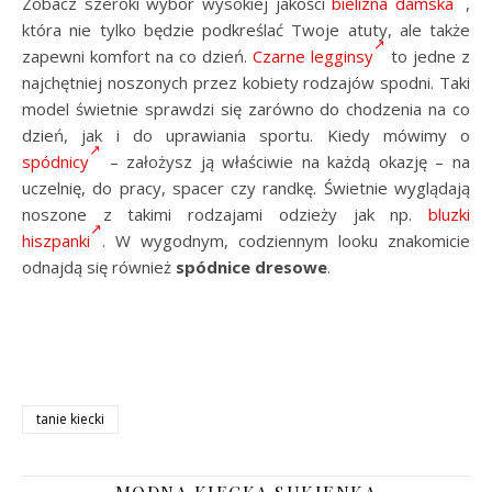
Zobacz szeroki wybór wysokiej jakości
bielizna damska
,
która nie tylko będzie podkreślać Twoje atuty, ale także
zapewni komfort na co dzień.
Czarne legginsy
to jedne z
najchętniej noszonych przez kobiety rodzajów spodni. Taki
model świetnie sprawdzi się zarówno do chodzenia na co
dzień, jak i do uprawiania sportu. Kiedy mówimy o
spódnicy
– założysz ją właściwie na każdą okazję – na
uczelnię, do pracy, spacer czy randkę. Świetnie wyglądają
noszone z takimi rodzajami odzieży jak np.
bluzki
hiszpanki
. W wygodnym, codziennym looku znakomicie
odnajdą się również
spódnice dresowe
.
tanie kiecki