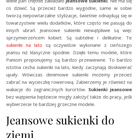
wiele pań chętnie zakładało
jeansowe sukienki
. Nie ma się
co dziwić. Są przecież bardzo wygodne, same w sobie
tworzą niepowtarzalne stylizacje, świetnie odnajdują się w
towarzystwie wielu dodatków, które często nie pasują do
innych ubrań. Jeansowe sukienki niewątpliwie są więc
sprzymierzeńcem kobiet. Są subtelne i delikatne. Te
sukienki na lato
są oczywiście wykonane z cieńszego
jeansu niż klasyczne spodnie. Dzięki temu modele, które
Paniom proponujemy są bardzo przewiewne. To bardzo
istotna cecha sukienki na lato, kiedy zaczynają doskwierać
upały. Wówczas denimowe sukienki możemy przecież
zabrać na wycieczkę rowerową. Zabierzemy je również na
wakacje do zagranicznych kurortów.
Sukienki jeansowe
bez wątpienia będziecie mogły założyć także do pracy, jeśli
wybierzecie te bardziej grzeczne modele.
Jeansowe sukienki do
ziemi