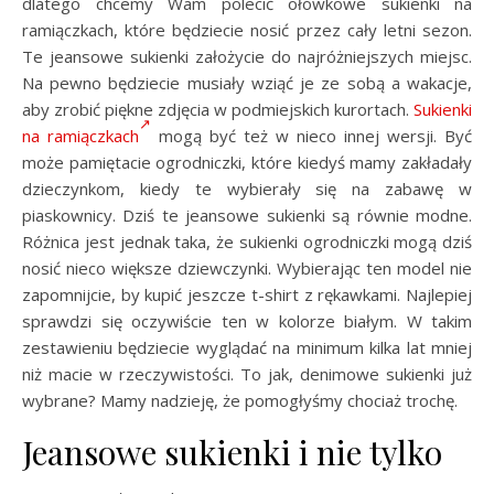
dlatego chcemy Wam polecić ołówkowe sukienki na
ramiączkach, które będziecie nosić przez cały letni sezon.
Te jeansowe sukienki założycie do najróżniejszych miejsc.
Na pewno będziecie musiały wziąć je ze sobą a wakacje,
aby zrobić piękne zdjęcia w podmiejskich kurortach.
Sukienki
na ramiączkach
mogą być też w nieco innej wersji. Być
może pamiętacie ogrodniczki, które kiedyś mamy zakładały
dzieczynkom, kiedy te wybierały się na zabawę w
piaskownicy. Dziś te jeansowe sukienki są równie modne.
Różnica jest jednak taka, że sukienki ogrodniczki mogą dziś
nosić nieco większe dziewczynki. Wybierając ten model nie
zapomnijcie, by kupić jeszcze t-shirt z rękawkami. Najlepiej
sprawdzi się oczywiście ten w kolorze białym. W takim
zestawieniu będziecie wyglądać na minimum kilka lat mniej
niż macie w rzeczywistości. To jak, denimowe sukienki już
wybrane? Mamy nadzieję, że pomogłyśmy chociaż trochę.
Jeansowe sukienki i nie tylko