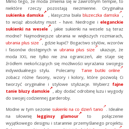
Mimo tego, że moda zmienia się w zawrotnym tempie, to
niektóre rzeczy pozostają niezmienne. Oryginalna
sukienka damska
, klasyczna biała
bluzeczka damska
,
to wciąż absolutny must – have. Niedrogie i
eleganckie
sukienki na wesele
, j
akie sukienki na wesele są teraz
modne? Najmodniejsze ubrania w większych rozmiarach,
ubrania plus size
, gdzie kupić? Bogactwo stylów, wzorów
i fasonów dostępnych w
ubrania plus size
ukazuje, że
moda XXL nie tylko nie zna ograniczeń, ale staje się
źródłem niekończących się możliwości wyrażania swojego
indywidualnego stylu. Polecamy
Tanie butiki online
zobacz różne fasony, wzory i kolory, które pozwolą Ci
tworzyć oryginalne i stylowe stylizacje. Wybierz
fajne
tanie bluzy damskie
, aby dodać odrobinę luzu i wygody
do swojej codziennej garderoby.
Modne w tym sezonie
sukienki na co dzień tanio
. Idealne
na siłownię
legginsy glamour
to połączenie
wyjątkowego designu i starannie przemyślanego projektu.