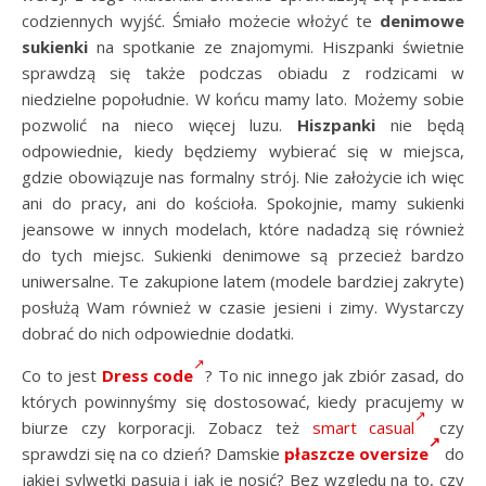
codziennych wyjść. Śmiało możecie włożyć te
denimowe
sukienki
na spotkanie ze znajomymi. Hiszpanki świetnie
sprawdzą się także podczas obiadu z rodzicami w
niedzielne popołudnie. W końcu mamy lato. Możemy sobie
pozwolić na nieco więcej luzu.
Hiszpanki
nie będą
odpowiednie, kiedy będziemy wybierać się w miejsca,
gdzie obowiązuje nas formalny strój. Nie założycie ich więc
ani do pracy, ani do kościoła. Spokojnie, mamy sukienki
jeansowe w innych modelach, które nadadzą się również
do tych miejsc. Sukienki denimowe są przecież bardzo
uniwersalne. Te zakupione latem (modele bardziej zakryte)
posłużą Wam również w czasie jesieni i zimy. Wystarczy
dobrać do nich odpowiednie dodatki.
Co to jest
Dress code
? To nic innego jak zbiór zasad, do
których powinnyśmy się dostosować, kiedy pracujemy w
biurze czy korporacji. Zobacz też
smart casual
czy
sprawdzi się na co dzień? Damskie
płaszcze oversize
do
jakiej sylwetki pasują i jak je nosić? Bez względu na to, czy