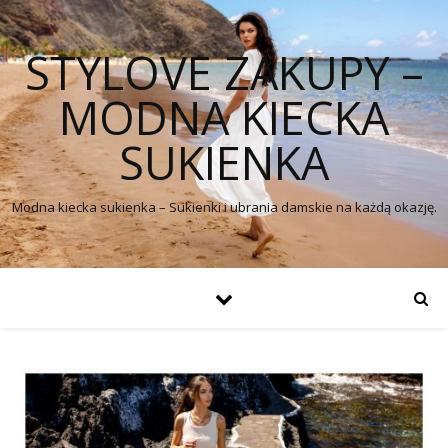
STYLOVE ZAKUPY –
MODNA KIECKA
SUKIENKA
Modna kiecka sukienka – Sukienki i ubrania damskie na każdą okazję.