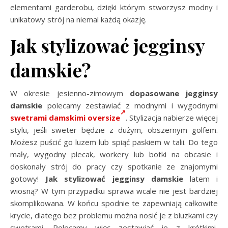
elementami garderobu, dzięki którym stworzysz modny i
unikatowy strój na niemal każdą okazję.
Jak stylizować jegginsy
damskie?
W okresie jesienno-zimowym
dopasowane jegginsy
damskie
polecamy zestawiać z modnymi i wygodnymi
swetrami damskimi oversize
. Stylizacja nabierze więcej
stylu, jeśli sweter będzie z dużym, obszernym golfem.
Możesz puścić go luzem lub spiąć paskiem w talii. Do tego
mały, wygodny plecak, workery lub botki na obcasie i
doskonały strój do pracy czy spotkanie ze znajomymi
gotowy!
Jak stylizować jegginsy damskie
latem i
wiosną? W tym przypadku sprawa wcale nie jest bardziej
skomplikowana. W końcu spodnie te zapewniają całkowite
krycie, dlatego bez problemu można nosić je z bluzkami czy
swetrami. Polecamy więc zestawiać je z krótkimi,