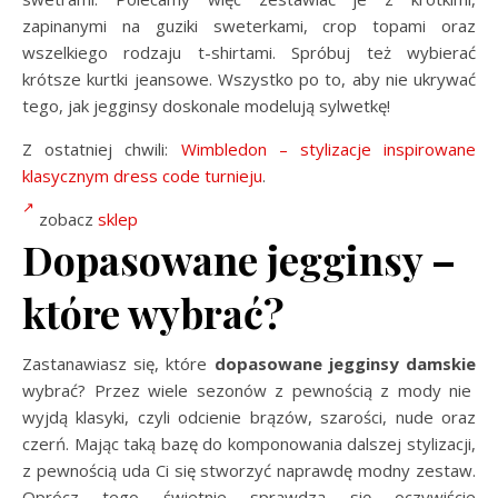
zapinanymi na guziki sweterkami, crop topami oraz
wszelkiego rodzaju t-shirtami. Spróbuj też wybierać
krótsze kurtki jeansowe. Wszystko po to, aby nie ukrywać
tego, jak jegginsy doskonale modelują sylwetkę!
Z ostatniej chwili:
Wimbledon – stylizacje inspirowane
klasycznym dress code turnieju
.
zobacz
sklep
Dopasowane jegginsy –
które wybrać?
Zastanawiasz się, które
dopasowane jegginsy damskie
wybrać? Przez wiele sezonów z pewnością z mody nie
wyjdą klasyki, czyli odcienie brązów, szarości, nude oraz
czerń. Mając taką bazę do komponowania dalszej stylizacji,
z pewnością uda Ci się stworzyć naprawdę modny zestaw.
Oprócz tego świetnie sprawdzą się oczywiście