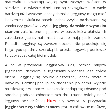
materiału i zawierają więcej syntetycznych włókien w
składzie. To właśnie dzięki nim są rozciągliwe – o wiele
bardziej niż klasyczne jeansy damskie. Jegginsy mogą mieć
kieszenie i szlufki na pasek, jednak zwykle pozbawione są
zamka czy guzików. Zwykle
jegginsy damskie z wysokim
stanem
zakończone są gumką w pasie, która ułatwia ich
zakładanie. Jeansy natomiast zawsze mają guzik i zamek.
Ponadto jegginsy są zawsze obcisłe. Nie produkuje się
tego typu spodni z szeroką lub prostą nogawką, ponieważ
to zaprzecza całej idei modelu.
A co w przypadku legginsów? Cóż, różnica między
jegginsami damskimi a legginsami widoczna jest gołym
okiem. Legginsy są równie elastyczne, jednak szyte z
bawełny. Bardziej pasują do chodzenia po domu, wyjście
na siłownię czy spacer. Doskonale nadają się również pod
spodnie podczas chłodniejszych dni. Trudno byłoby nosić
legginsy bez dłuższej
bluzy
czy swetra. W przypadku
jegginsów z wysokim stanem
jest to całkowicie możliwe,