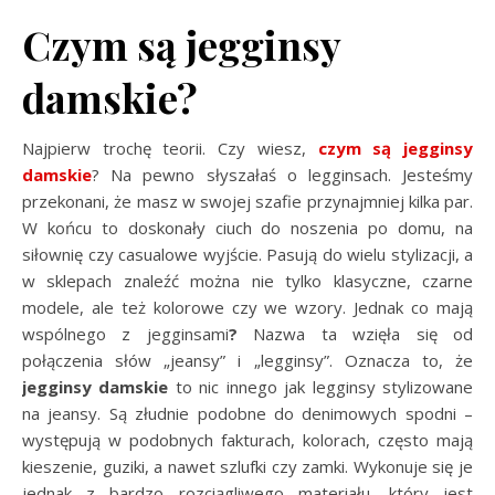
Czym są jegginsy
damskie?
Najpierw trochę teorii. Czy wiesz,
czym są jegginsy
damskie
? Na pewno słyszałaś o legginsach. Jesteśmy
przekonani, że masz w swojej szafie przynajmniej kilka par.
W końcu to doskonały ciuch do noszenia po domu, na
siłownię czy casualowe wyjście. Pasują do wielu stylizacji, a
w sklepach znaleźć można nie tylko klasyczne, czarne
modele, ale też kolorowe czy we wzory. Jednak co mają
wspólnego z jegginsami
?
Nazwa ta wzięła się od
połączenia słów „jeansy” i „legginsy”. Oznacza to, że
jegginsy damskie
to nic innego jak legginsy stylizowane
na jeansy. Są złudnie podobne do denimowych spodni –
występują w podobnych fakturach, kolorach, często mają
kieszenie, guziki, a nawet szlufki czy zamki. Wykonuje się je
jednak z bardzo rozciągliwego materiału, który jest