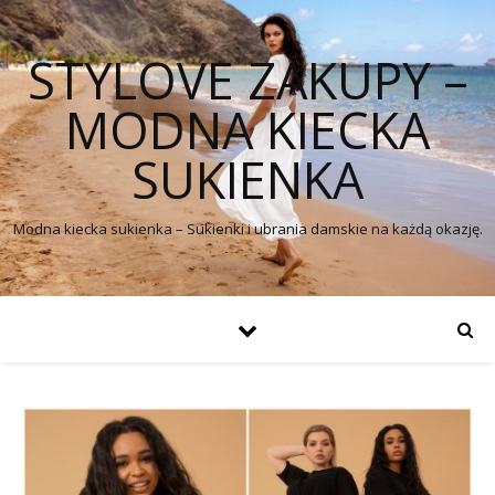
STYLOVE ZAKUPY –
MODNA KIECKA
SUKIENKA
Modna kiecka sukienka – Sukienki i ubrania damskie na każdą okazję.