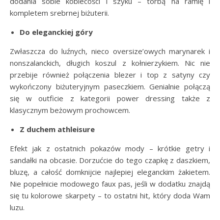
dodania sobie kobiecości i szyku – torbą na ramię i
kompletem srebrnej biżuterii.
Do eleganckiej góry
Zwłaszcza do luźnych, nieco oversize’owych marynarek i
nonszalanckich, długich koszul z kołnierzykiem. Nic nie
przebije również połączenia blezer i top z satyny czy
wykończony biżuteryjnym paseczkiem. Genialnie połączą
się w outficie z kategorii power dressing także z
klasycznym beżowym prochowcem.
Z duchem athleisure
Efekt jak z ostatnich pokazów mody – krótkie getry i
sandałki na obcasie. Dorzućcie do tego czapkę z daszkiem,
bluzę, a całość domknijcie najlepiej eleganckim żakietem.
Nie popełnicie modowego faux pas, jeśli w dodatku znajdą
się tu kolorowe skarpety – to ostatni hit, który doda Wam
luzu.