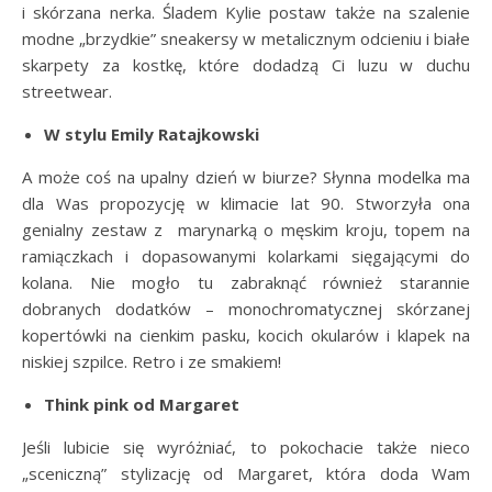
i skórzana nerka. Śladem Kylie postaw także na szalenie
modne „brzydkie” sneakersy w metalicznym odcieniu i białe
skarpety za kostkę, które dodadzą Ci luzu w duchu
streetwear.
W stylu Emily Ratajkowski
A może coś na upalny dzień w biurze? Słynna modelka ma
dla Was propozycję w klimacie lat 90. Stworzyła ona
genialny zestaw z marynarką o męskim kroju, topem na
ramiączkach i dopasowanymi kolarkami sięgającymi do
kolana. Nie mogło tu zabraknąć również starannie
dobranych dodatków – monochromatycznej skórzanej
kopertówki na cienkim pasku, kocich okularów i klapek na
niskiej szpilce. Retro i ze smakiem!
Think pink od Margaret
Jeśli lubicie się wyróżniać, to pokochacie także nieco
„sceniczną” stylizację od Margaret, która doda Wam