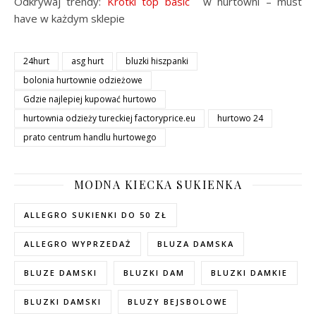
Odkrywaj trendy:
Krótki top basic
w hurtowni – must
have w każdym sklepie
24hurt
asg hurt
bluzki hiszpanki
bolonia hurtownie odzieżowe
Gdzie najlepiej kupować hurtowo
hurtownia odzieży tureckiej factoryprice.eu
hurtowo 24
prato centrum handlu hurtowego
MODNA KIECKA SUKIENKA
ALLEGRO SUKIENKI DO 50 ZŁ
ALLEGRO WYPRZEDAŻ
BLUZA DAMSKA
BLUZE DAMSKI
BLUZKI DAM
BLUZKI DAMKIE
BLUZKI DAMSKI
BLUZY BEJSBOLOWE