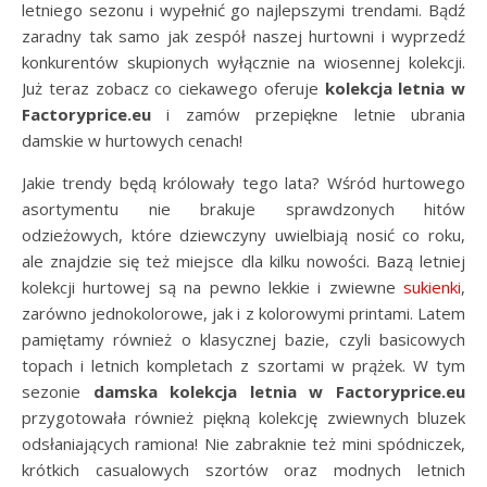
letniego sezonu i wypełnić go najlepszymi trendami. Bądź
zaradny tak samo jak zespół naszej hurtowni i wyprzedź
konkurentów skupionych wyłącznie na wiosennej kolekcji.
Już teraz zobacz co ciekawego oferuje
kolekcja letnia w
Factoryprice.eu
i zamów przepiękne letnie ubrania
damskie w hurtowych cenach!
Jakie trendy będą królowały tego lata? Wśród hurtowego
asortymentu nie brakuje sprawdzonych hitów
odzieżowych, które dziewczyny uwielbiają nosić co roku,
ale znajdzie się też miejsce dla kilku nowości. Bazą letniej
kolekcji hurtowej są na pewno lekkie i zwiewne
sukienki
,
zarówno jednokolorowe, jak i z kolorowymi printami. Latem
pamiętamy również o klasycznej bazie, czyli basicowych
topach i letnich kompletach z szortami w prążek. W tym
sezonie
damska kolekcja letnia w Factoryprice.eu
przygotowała również piękną kolekcję zwiewnych bluzek
odsłaniających ramiona! Nie zabraknie też mini spódniczek,
krótkich casualowych szortów oraz modnych letnich