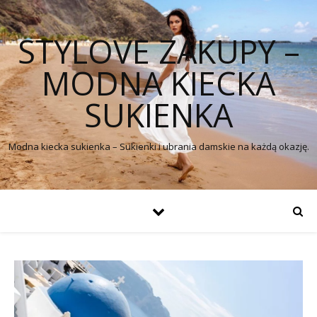
STYLOVE ZAKUPY –
MODNA KIECKA
SUKIENKA
Modna kiecka sukienka – Sukienki i ubrania damskie na każdą okazję.