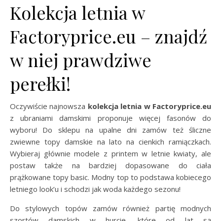
Kolekcja letnia w
Factoryprice.eu – znajdź
w niej prawdziwe
perełki!
Oczywiście najnowsza
kolekcja letnia w Factoryprice.eu
z ubraniami damskimi proponuje więcej fasonów do
wyboru! Do sklepu na upalne dni zamów też śliczne
zwiewne topy damskie na lato na cienkich ramiączkach.
Wybieraj głównie modele z printem w letnie kwiaty, ale
postaw także na bardziej dopasowane do ciała
prążkowane topy basic. Modny top to podstawa kobiecego
letniego look’u i schodzi jak woda każdego sezonu!
Do stylowych topów zamów również partię modnych
szortów damskich w hurcie, które od lat są