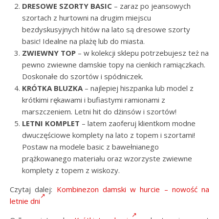
DRESOWE SZORTY BASIC
– zaraz po jeansowych
szortach z hurtowni na drugim miejscu
bezdyskusyjnych hitów na lato są dresowe szorty
basic! Idealne na plażę lub do miasta.
ZWIEWNY TOP
– w kolekcji sklepu potrzebujesz też na
pewno zwiewne damskie topy na cienkich ramiączkach.
Doskonałe do szortów i spódniczek.
KRÓTKA BLUZKA
– najlepiej hiszpanka lub model z
krótkimi rękawami i bufiastymi ramionami z
marszczeniem. Letni hit do dżinsów i szortów!
LETNI KOMPLET
– latem zaoferuj klientkom modne
dwuczęściowe komplety na lato z topem i szortami!
Postaw na modele basic z bawełnianego
prążkowanego materiału oraz wzorzyste zwiewne
komplety z topem z wiskozy.
Czytaj dalej:
Kombinezon damski w hurcie – nowość na
letnie dni