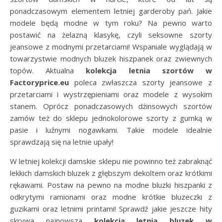
ponadczasowym elementem letniej garderoby pań. Jakie
modele będą modne w tym roku? Na pewno warto
postawić na żelazną klasykę, czyli seksowne szorty
jeansowe z modnymi przetarciami! Wspaniale wyglądają w
towarzystwie modnych bluzek hiszpanek oraz zwiewnych
topów. Aktualna
kolekcja letnia szortów w
Factoryprice.eu
poleca zwłaszcza szorty jeansowe z
przetarciami i wystrzępieniami oraz modele z wysokim
stanem. Oprócz ponadczasowych dżinsowych szortów
zamów też do sklepu jednokolorowe szorty z gumką w
pasie i luźnymi nogawkami. Takie modele idealnie
sprawdzają się na letnie upały!
W letniej kolekcji damskie sklepu nie powinno też zabraknąć
lekkich damskich bluzek z głębszym dekoltem oraz krótkimi
rękawami. Postaw na pewno na modne bluzki hiszpanki z
odkrytymi ramionami oraz modne krótkie bluzeczki z
guzikami oraz letnimi printami! Sprawdź jakie jeszcze hity
skrywa najnowsza
kolekcja letnia bluzek w