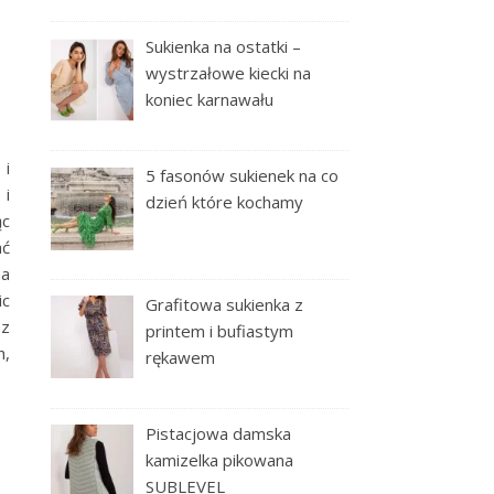
Sukienka na ostatki –
wystrzałowe kiecki na
koniec karnawału
 i
5 fasonów sukienek na co
 i
dzień które kochamy
ąc
ać
na
ic
Grafitowa sukienka z
 z
printem i bufiastym
h,
rękawem
Pistacjowa damska
kamizelka pikowana
SUBLEVEL