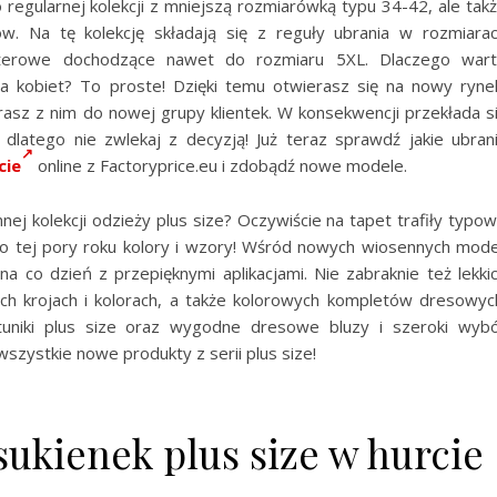
ko regularnej kolekcji z mniejszą rozmiarówką typu 34-42, ale tak
w. Na tę kolekcję składają się z reguły ubrania w rozmiara
literowe dochodzące nawet do rozmiaru 5XL. Dlaczego war
a kobiet? To proste! Dzięki temu otwierasz się na nowy ryne
sz z nim do nowej grupy klientek. W konsekwencji przekłada s
dlatego nie zwlekaj z decyzją! Już teraz sprawdź jakie ubran
cie
online z Factoryprice.eu i zdobądź nowe modele.
ej kolekcji odzieży plus size? Oczywiście na tapet trafiły typo
do tej pory roku kolory i wzory! Wśród nowych wiosennych mode
 na co dzień z przepięknymi aplikacjami. Nie zabraknie też lekki
ch krojach i kolorach, a także kolorowych kompletów dresowyc
 tuniki plus size oraz wygodne dresowe bluzy i szeroki wyb
szystkie nowe produkty z serii plus size!
ukienek plus size w hurcie