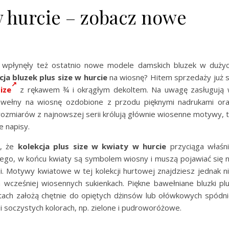
w hurcie – zobacz nowe
 wpłynęły też ostatnio nowe modele damskich bluzek w duży
cja bluzek plus size w hurcie
na wiosnę? Hitem sprzedaży już 
ize
z rękawem ¾ i okrągłym dekoltem. Na uwagę zasługują
bawełny na wiosnę ozdobione z przodu pięknymi nadrukami or
 rozmiarów z najnowszej serii królują głównie wiosenne motywy, 
e napisy.
e, że
kolekcja plus size w kwiaty w hurcie
przyciąga właśn
ego, w końcu kwiaty są symbolem wiosny i muszą pojawiać się 
. Motywy kwiatowe w tej kolekcji hurtowej znajdziesz jednak n
 wcześniej wiosennych sukienkach. Piękne bawełniane bluzki pl
łtach założą chętnie do opiętych dżinsów lub ołówkowych spódni
i soczystych kolorach, np. zielone i pudroworóżowe.