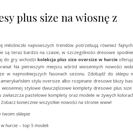
y plus size na wiosnę z
 miłośniczki najnowszych trendów potrzebują również fajnych
 są teraz bardzo na czasie, w szczególności dresowe spodnie
aj do gry wchodzi
kolekcja plus size oversize w hurcie
oferuj
rania! Na pierwszym miejscu wśród wiosennych nowości wid
ze w najmodniejszych fasonach sezonu. Zdobądź do sklepu 
 amerykańskim stylu oversize albo rozpinane dresowe bluzy bas
ji wiosennej stylowe dwuczęściowe komplety dresowe plus size
epu zwłaszcza pastelowe komplety oraz modele w żywych kolorac
ń. Zobacz koniecznie wszystkie nowości na stronie www!
w twoim sklepie
w hurcie – top 5 modeli