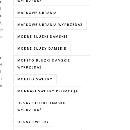
że
WYPRZEDAŻ
ch
MARKOWE UBRANIA
to
k,
MARKOWE UBRANIA WYPRZEDAŻ
ię
ia
MODNE BLUZKI DAMSKIE
MODNE BLUZY DAMSKIE
wo
MOHITO BLUZKI DAMSKIE
li
WYPRZEDAŻ
ch
h.
MOHITO SWETRY
ór
MONNARI SWETRY PROMOCJA
ORSAY BLUZKI DAMSKIE
WYPRZEDAŻ
ORSAY SWETRY