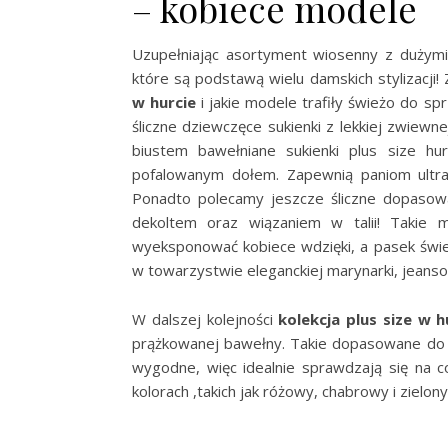
– kobiece modele
Uzupełniając asortyment wiosenny z dużymi
które są podstawą wielu damskich stylizacji
w hurcie
i jakie modele trafiły świeżo do s
śliczne dziewczęce sukienki z lekkiej zwiewn
biustem bawełniane sukienki plus size 
pofalowanym dołem. Zapewnią paniom ultra 
Ponadto polecamy jeszcze śliczne dopaso
dekoltem oraz wiązaniem w talii! Takie m
wyeksponować kobiece wdzięki, a pasek świe
w towarzystwie eleganckiej marynarki, jeanso
W dalszej kolejności
kolekcja plus size w h
prążkowanej bawełny. Takie dopasowane do s
wygodne, więc idealnie sprawdzają się na c
kolorach ,takich jak różowy, chabrowy i zielony