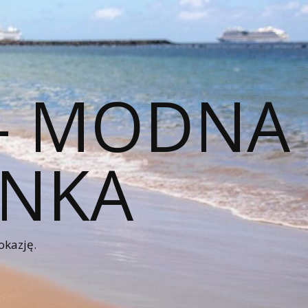
 – MODNA
ENKA
okazję.