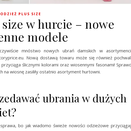
ODZIEŻ PLUS SIZE
 size w hurcie – nowe
enne modele
czywiście mnóstwo nowych ubrań damskich w asortymenc
ctoryprice.eu. Nową dostawą towaru może się również pochwal
a przyciąga ślicznymi kolorami oraz wiosennymi fasonami! Spraw
 na wiosnę zasiliły ostatnio asortyment hurtowni.
rzedawać ubrania w dużych
iet?
sprawa, bo jak wiadomo świeże nowości odzieżowe przyciąga