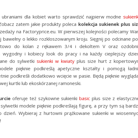
 ubraniami dla kobiet warto sprawdzić najpierw modne
sukienk
! Zobacz zatem jakie produkty poleca
kolekcja sukienek plus si
przedaży na Factoryprice.eu. W pierwszej kolejności polecamy W
ej bawełny o lekko rozkloszowanym kroju. Sięgnij po odcinane p
hurtowo do kolan z rękawem 3/4 i dekoltem V oraz ozdobn
wygodny i kobiecy look do pracy i na każdy cieplejszy dzie
wane do sylwetki
sukienki w kwiaty
plus size hurt z kopertow
odele pięknie podkreślą apetyczne kształty i pomogą ładn
tnie podkreśli dodatkowo wcięcie w pasie. Będą pięknie wygląd
wej kurtki lub ekoskórzanej ramoneski.
urcie
oferuje też szykowne sukienki
basic
plus size z elastyczn
ylwetki modele pięknie podkreślają figurę, a przy tym są bard
o dzień. Wybieraj z hurtowni prążkowane sukienki w wiosenny
!