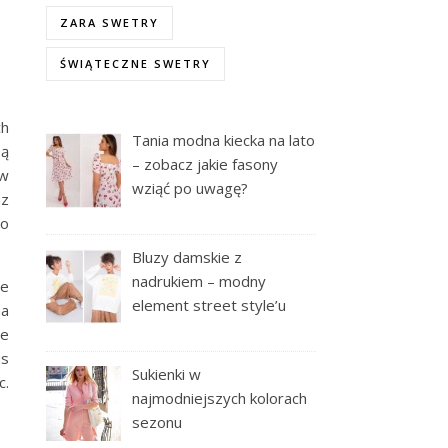
ZARA SWETRY
ŚWIĄTECZNE SWETRY
ch
Tania modna kiecka na lato
są
– zobacz jakie fasony
 w
wziąć po uwagę?
az
to
Bluzy damskie z
nadrukiem – modny
ie
element street style’u
na
ie
us
Sukienki w
c.
najmodniejszych kolorach
sezonu