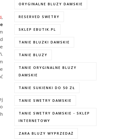
ORYGINALNE BLUZY DAMSKIE
i
,
RESERVED SWETRY
ze
SKLEP EBUTIK.PL
am
od
TANIE BLUZKI DAMSKIE
ie
ń.
TANIE BLUZY
ym
TANIE ORYGINALNE BLUZY
ie
DAMSKIE
ać
TANIE SUKIENKI DO 50 ZŁ
ej
TANIE SWETRY DAMSKIE
zo
ch
TANIE SWETRY DAMSKIE - SKLEP
INTERNETOWY
ZARA BLUZY WYPRZEDAŻ